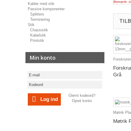
Bemærk:
de
Kabler med stik
Passive komponenter
Splitters
Terminering
TIL
Stik
Chassistik
Kabelstik
Printstik
Min konto
Forskrunin
Forskru
Grå
Glemt kodeord?
Log ind
Opret konto
Møtrik Pla
Møtrik 