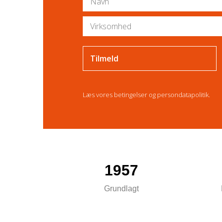
Læs vores
betingelser
og
persondatapolitik
.
1957
Grundlagt