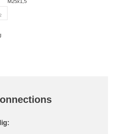
M25x1,5
g
Connections
dig: