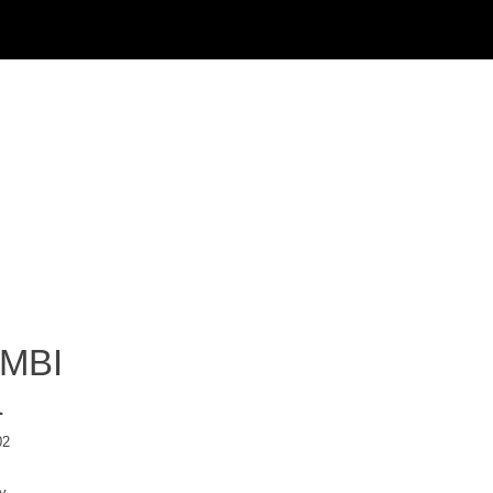
MBI
å
02
y