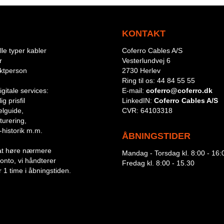
KONTAKT
le typer kabler
Coferro Cables A/S
r
Vesterlundvej 6
aktperson
2730 Herlev
Ring til os:
44 84 55 55
igitale services:
E-mail:
coferro@coferro.dk
g prisfil
LinkedIN:
Coferro Cables A/S
lguide,
CVR:
64103318
turering,
-historik m.m.
ÅBNINGSTIDER
or at høre nærmere
Mandag - Torsdag kl. 8:00 - 16:
 konto, vi håndterer
Fredag kl. 8:00 - 15.30
 1 time i åbningstiden.