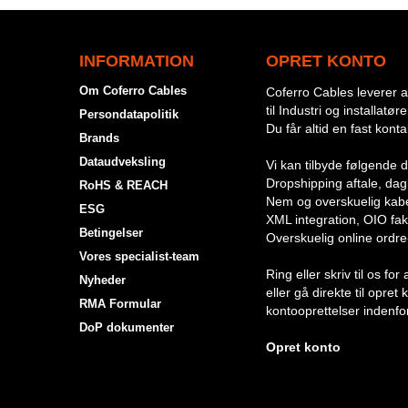
INFORMATION
OPRET KONTO
Om Coferro Cables
Coferro Cables leverer al
til Industri og installatøre
Persondatapolitik
Du får altid en fast kont
Brands
Dataudveksling
Vi kan tilbyde følgende d
Dropshipping aftale, dagli
RoHS & REACH
Nem og overskuelig kabe
ESG
XML integration, OIO fak
Betingelser
Overskuelig online ordre
Vores specialist-team
Ring eller skriv til os f
Nyheder
eller gå direkte til opret
RMA Formular
kontooprettelser indenfor
DoP dokumenter
Opret konto