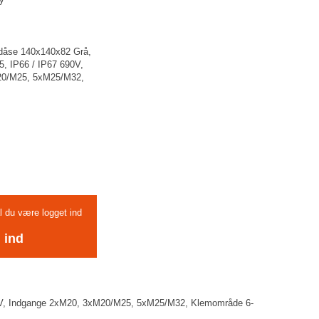
dåse 140x140x82 Grå,
, IP66 / IP67 690V,
20/M25, 5xM25/M32,
al du være logget ind
 ind
V, Indgange 2xM20, 3xM20/M25, 5xM25/M32, Klemområde 6-