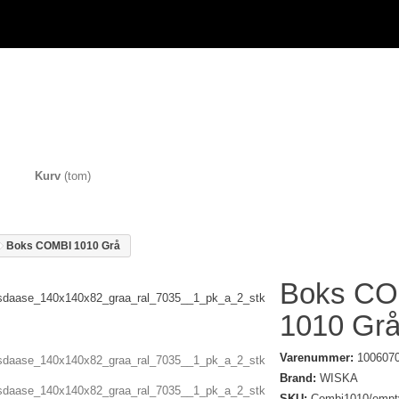
Kurv
(tom)
Boks COMBI 1010 Grå
Boks CO
1010 Gr
Varenummer:
100607
Brand:
WISKA
SKU:
Combi1010/empt