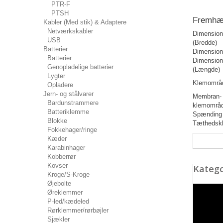
PTR-F
PTSH
Fremhæv
Kabler (Med stik) & Adaptere
Netværkskabler
Dimension
USB
(Bredde)
Batterier
Dimension
Batterier
Dimension
Genopladelige batterier
(Længde)
Lygter
Klemområ
Opladere
Jern- og stålvarer
Membran-
Bardunstrammere
klemområ
Batteriklemme
Spænding
Blokke
Tæthedsk
Fokkehager/ringe
Kæder
Karabinhager
Kobberrør
Kovser
Katego
Kroge/S-Kroge
Øjebolte
Øreklemmer
P-led/kædeled
Rørklemmer/rørbøjler
Sjækler