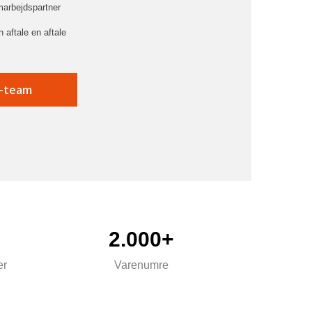
marbejdspartner
 aftale en aftale
2.000+
er
Varenumre