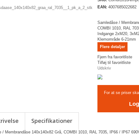
EAN:
4007685022682
Samledåse / Membran
COMBI 1010, RAL 7035
Indgange 2xM20, 3xM
Klemområde 6-21mm
Flere detaljer
Fjern fra favoritliste
Tilføj til favoritliste
Udskriv
For at se priser sk
Log
rivelse
Specifikationer
 / Membrandåse 140x140x82 Grå, COMBI 1010, RAL 7035, IP66 / IP67 690