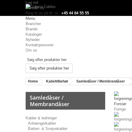
Log ind
Kontakt os
Ring til os på tlf. nr.:
+45 44 84 55 55
Menu
Brancher
Brands
Kataloger
Nyheder
Kontaktpersoner
Om os
Søg efter produkter her
Home
Kabeltilbehør
Samledåser / Membrandåser
Samledåser /
Membrandåser
Forstør
Forrige
Kabler & ledninger
Anhængerkabler
Batteri- & Svejsekabler