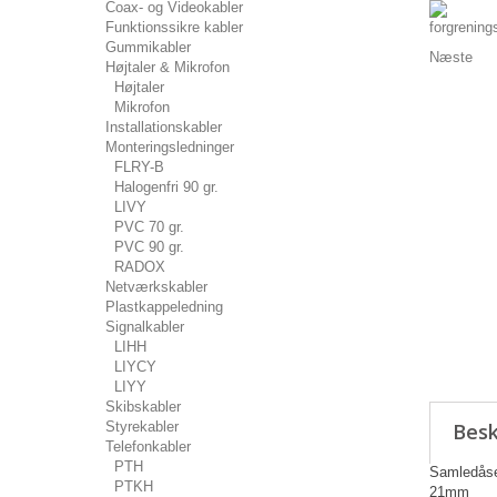
Coax- og Videokabler
Funktionssikre kabler
Gummikabler
Næste
Højtaler & Mikrofon
Højtaler
Mikrofon
Installationskabler
Monteringsledninger
FLRY-B
Halogenfri 90 gr.
LIVY
PVC 70 gr.
PVC 90 gr.
RADOX
Netværkskabler
Plastkappeledning
Signalkabler
LIHH
LIYCY
LIYY
Skibskabler
Styrekabler
Besk
Telefonkabler
PTH
Samledåse
PTKH
21mm