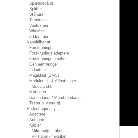
Spændebånd
Splitter
Stålwirer
Terminaler
Vantskruer
Wirelåse
Z-klemmer
Kabeltilbehør
Forskruninger
Forskrunings adaptere
Forskrunings tilbehør
Gennemføringer
Indsatser
MagikNut (EMC)
Modularstik & Aflastninger
Modularstik
Møtrikker
Samledåser / Membrandåser
Tester & Værktøj
Radio frequency
Adaptere
Antenne
Kabler
Mikrobølge kabel
RF kabel - fleksibel