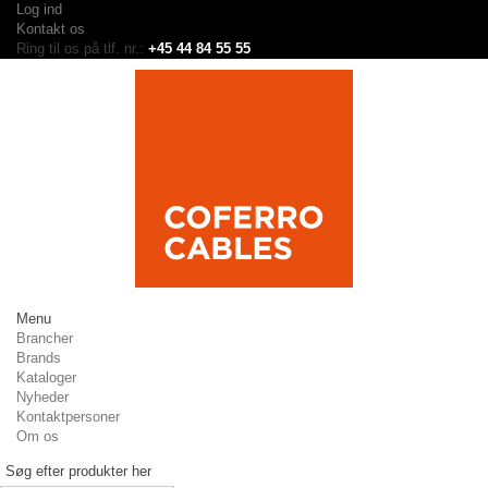
Log ind
Kontakt os
Ring til os på tlf. nr.:
+45 44 84 55 55
Menu
Brancher
Brands
Kataloger
Nyheder
Kontaktpersoner
Om os