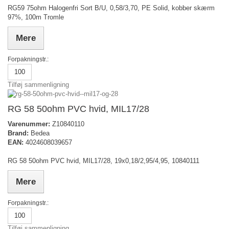
RG59 75ohm Halogenfri Sort B/U, 0,58/3,70, PE Solid, kobber skærm
97%, 100m Tromle
Mere
Forpakningstr.:
100
Tilføj sammenligning
RG 58 50ohm PVC hvid, MIL17/28
Varenummer:
Z10840110
Brand:
Bedea
EAN:
4024608039657
RG 58 50ohm PVC hvid, MIL17/28, 19x0,18/2,95/4,95, 10840111
Mere
Forpakningstr.:
100
Tilføj sammenligning