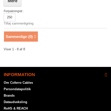
Mere
Forpakningstr.:
250
Tilføj sammenligning
Sammenlign (
0
)
Viser 1 - 8 af 8
INFORMATION
Om Coferro Cables
Persondatapolitik
Brands
Dataudveksling
RoHS & REACH