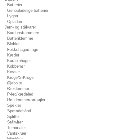
Batterier
Genopladelige batterier
Lygter
Opladere
Jern- og stålvarer
Bardunstrammere
Batteriklemme
Blokke
Fokkehager/ringe
Kæder
Karabinhager
Kobberrør
Kovser
Kroge/S-Kroge
Øjebolte
Øreklemmer
P-led/kædeled
Rørklemmer/rørbøjler
Sjækler
Spændebånd
Splitter
Stålwirer
Terminaler
Vantskruer
Wirelåse