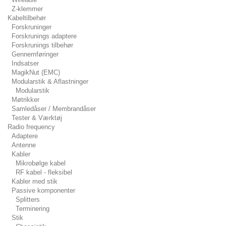
Z-klemmer
Kabeltilbehør
Forskruninger
Forskrunings adaptere
Forskrunings tilbehør
Gennemføringer
Indsatser
MagikNut (EMC)
Modularstik & Aflastninger
Modularstik
Møtrikker
Samledåser / Membrandåser
Tester & Værktøj
Radio frequency
Adaptere
Antenne
Kabler
Mikrobølge kabel
RF kabel - fleksibel
Kabler med stik
Passive komponenter
Splitters
Terminering
Stik