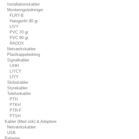
Installationskabler
Monteringsledninger
FLRY-B
Halogenfri 90 gr.
LIVY
PVC 70 gr.
PVC 90 gr.
RADOX
Netværkskabler
Plastkappeledning
Signalkabler
LIHH
LIYCY
LIYY
Skibskabler
Styrekabler
Telefonkabler
PTH
PTKH
PTR-F
PTSH
Kabler (Med stik) & Adaptere
Netværkskabler
USB
Batterier