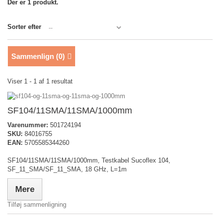
Der er 1 produkt.
Sorter efter
Sammenlign (
0
)
Viser 1 - 1 af 1 resultat
SF104/11SMA/11SMA/1000mm
Varenummer:
501724194
SKU:
84016755
EAN:
5705585344260
SF104/11SMA/11SMA/1000mm, Testkabel Sucoflex 104,
SF_11_SMA/SF_11_SMA, 18 GHz, L=1m
Mere
Tilføj sammenligning