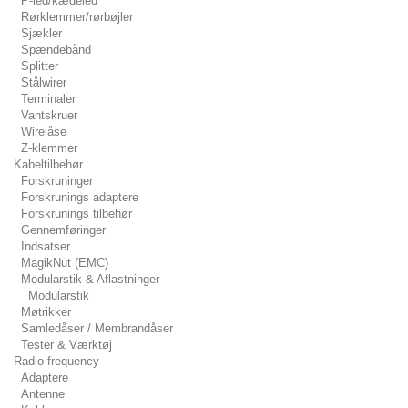
P-led/kædeled
Rørklemmer/rørbøjler
Sjækler
Spændebånd
Splitter
Stålwirer
Terminaler
Vantskruer
Wirelåse
Z-klemmer
Kabeltilbehør
Forskruninger
Forskrunings adaptere
Forskrunings tilbehør
Gennemføringer
Indsatser
MagikNut (EMC)
Modularstik & Aflastninger
Modularstik
Møtrikker
Samledåser / Membrandåser
Tester & Værktøj
Radio frequency
Adaptere
Antenne