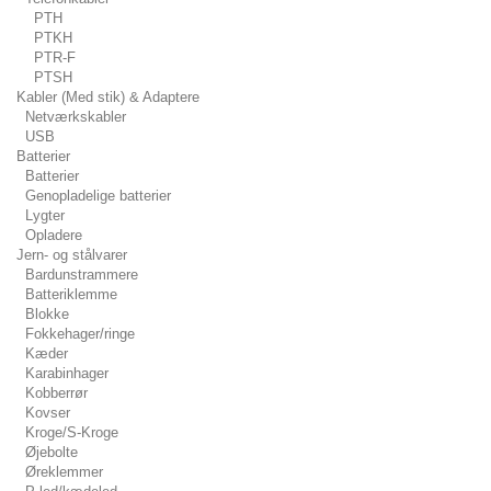
PTH
PTKH
PTR-F
PTSH
Kabler (Med stik) & Adaptere
Netværkskabler
USB
Batterier
Batterier
Genopladelige batterier
Lygter
Opladere
Jern- og stålvarer
Bardunstrammere
Batteriklemme
Blokke
Fokkehager/ringe
Kæder
Karabinhager
Kobberrør
Kovser
Kroge/S-Kroge
Øjebolte
Øreklemmer