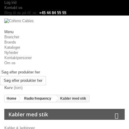
Log ind
Kontakt os
Ring til os på tlf. nr.:
+45 44 84 55 55
Menu
Brancher
Brands
Kataloger
Nyheder
Kontaktpersoner
Om os
Søg efter produkter her
Kurv
(tom)
Home
Radio frequency
Kabler med stik
Kabler med stik
Kabler & ledninger