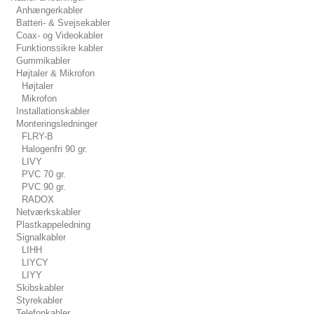
Anhængerkabler
Batteri- & Svejsekabler
Coax- og Videokabler
Funktionssikre kabler
Gummikabler
Højtaler & Mikrofon
Højtaler
Mikrofon
Installationskabler
Monteringsledninger
FLRY-B
Halogenfri 90 gr.
LIVY
PVC 70 gr.
PVC 90 gr.
RADOX
Netværkskabler
Plastkappeledning
Signalkabler
LIHH
LIYCY
LIYY
Skibskabler
Styrekabler
Telefonkabler