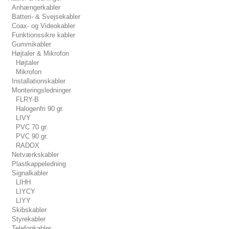
Anhængerkabler
Batteri- & Svejsekabler
Coax- og Videokabler
Funktionssikre kabler
Gummikabler
Højtaler & Mikrofon
Højtaler
Mikrofon
Installationskabler
Monteringsledninger
FLRY-B
Halogenfri 90 gr.
LIVY
PVC 70 gr.
PVC 90 gr.
RADOX
Netværkskabler
Plastkappeledning
Signalkabler
LIHH
LIYCY
LIYY
Skibskabler
Styrekabler
Telefonkabler