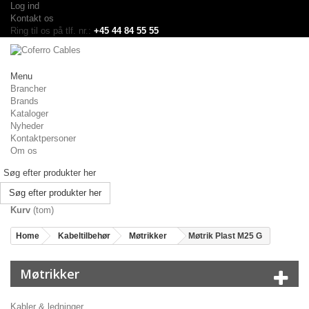
Log ind
Kontakt os
Ring til os på tlf. nr.:
+45 44 84 55 55
Menu
Brancher
Brands
Kataloger
Nyheder
Kontaktpersoner
Om os
Søg efter produkter her
Kurv
(tom)
Home
Kabeltilbehør
Møtrikker
Møtrik Plast M25 G
Møtrikker
Kabler & ledninger