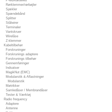
P-led/kædeled
Rørklemmer/rørbøjler
Sjækler
Spændebånd
Splitter
Stålwirer
Terminaler
Vantskruer
Wirelåse
Z-klemmer
Kabeltilbehør
Forskruninger
Forskrunings adaptere
Forskrunings tilbehør
Gennemføringer
Indsatser
MagikNut (EMC)
Modularstik & Aflastninger
Modularstik
Møtrikker
Samledåser / Membrandåser
Tester & Værktøj
Radio frequency
Adaptere
Antenne