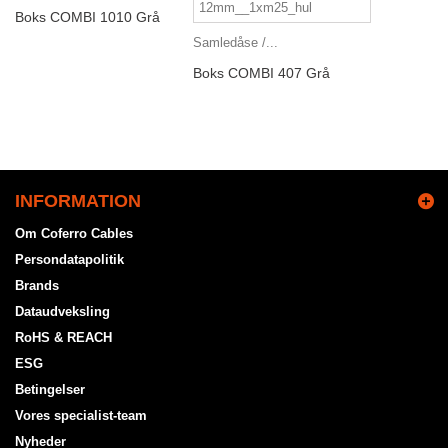
Boks COMBI 1010 Grå
Samledåse /...
Boks COMBI 407 Grå
INFORMATION
Om Coferro Cables
Persondatapolitik
Brands
Dataudveksling
RoHS & REACH
ESG
Betingelser
Vores specialist-team
Nyheder