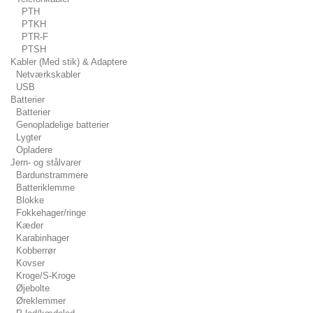
PTH
PTKH
PTR-F
PTSH
Kabler (Med stik) & Adaptere
Netværkskabler
USB
Batterier
Batterier
Genopladelige batterier
Lygter
Opladere
Jern- og stålvarer
Bardunstrammere
Batteriklemme
Blokke
Fokkehager/ringe
Kæder
Karabinhager
Kobberrør
Kovser
Kroge/S-Kroge
Øjebolte
Øreklemmer