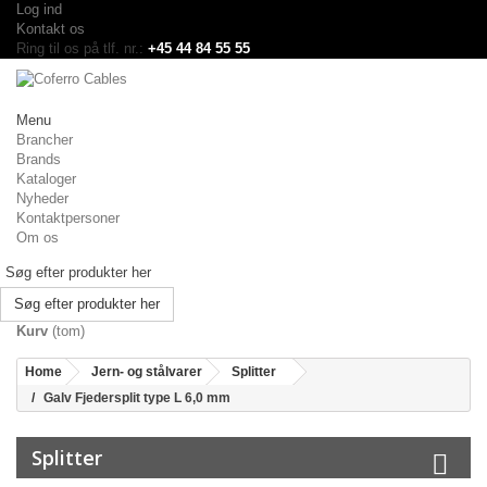
Log ind
Kontakt os
Ring til os på tlf. nr.:
+45 44 84 55 55
Menu
Brancher
Brands
Kataloger
Nyheder
Kontaktpersoner
Om os
Søg efter produkter her
Kurv
(tom)
Home
Jern- og stålvarer
Splitter
Galv Fjedersplit type L 6,0 mm
Splitter