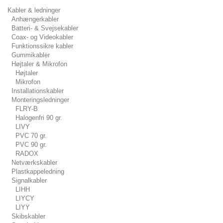
Kabler & ledninger
Anhængerkabler
Batteri- & Svejsekabler
Coax- og Videokabler
Funktionssikre kabler
Gummikabler
Højtaler & Mikrofon
Højtaler
Mikrofon
Installationskabler
Monteringsledninger
FLRY-B
Halogenfri 90 gr.
LIVY
PVC 70 gr.
PVC 90 gr.
RADOX
Netværkskabler
Plastkappeledning
Signalkabler
LIHH
LIYCY
LIYY
Skibskabler