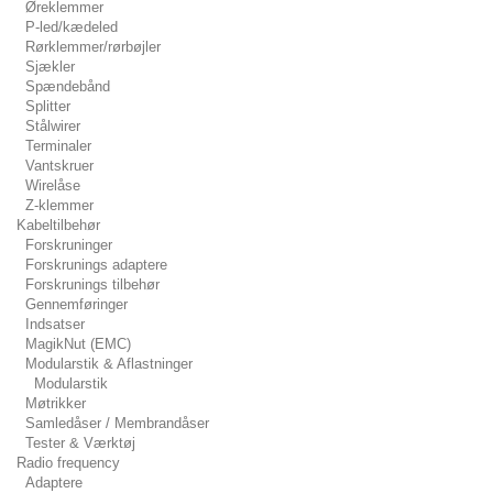
Øreklemmer
P-led/kædeled
Rørklemmer/rørbøjler
Sjækler
Spændebånd
Splitter
Stålwirer
Terminaler
Vantskruer
Wirelåse
Z-klemmer
Kabeltilbehør
Forskruninger
Forskrunings adaptere
Forskrunings tilbehør
Gennemføringer
Indsatser
MagikNut (EMC)
Modularstik & Aflastninger
Modularstik
Møtrikker
Samledåser / Membrandåser
Tester & Værktøj
Radio frequency
Adaptere