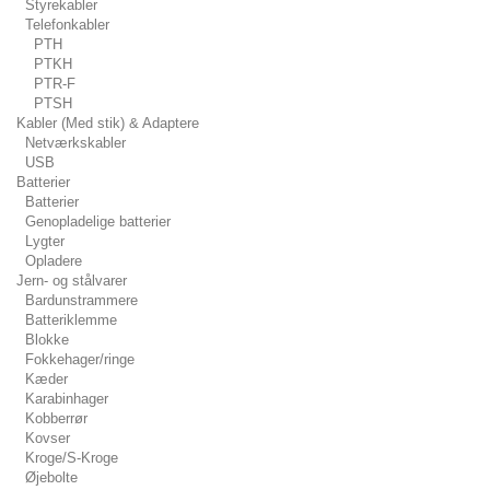
Styrekabler
Telefonkabler
PTH
PTKH
PTR-F
PTSH
Kabler (Med stik) & Adaptere
Netværkskabler
USB
Batterier
Batterier
Genopladelige batterier
Lygter
Opladere
Jern- og stålvarer
Bardunstrammere
Batteriklemme
Blokke
Fokkehager/ringe
Kæder
Karabinhager
Kobberrør
Kovser
Kroge/S-Kroge
Øjebolte