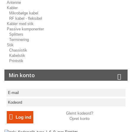
Antenne
Kabler
Mikrobølge kabel
RF kabel - fleksibel
Kabler med stik
Passive komponenter
Splitters
Terminering
Stik
Chassistik
Kabelstik
Printstik
Min konto
Glemt kodeord?
Log ind
Opret konto
Forstør