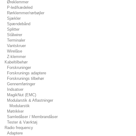
Øreklemmer
P-led/kædeled
Rørklemmer/rørbøjler
Sjækler
Spændebånd
Splitter
Stålwirer
Terminaler
Vantskruer
Wirelåse
Z-klemmer
Kabeltilbehør
Forskruninger
Forskrunings adaptere
Forskrunings tilbehør
Gennemføringer
Indsatser
MagikNut (EMC)
Modularstik & Aflastninger
Modularstik
Møtrikker
Samledåser / Membrandåser
Tester & Værktøj
Radio frequency
Adaptere