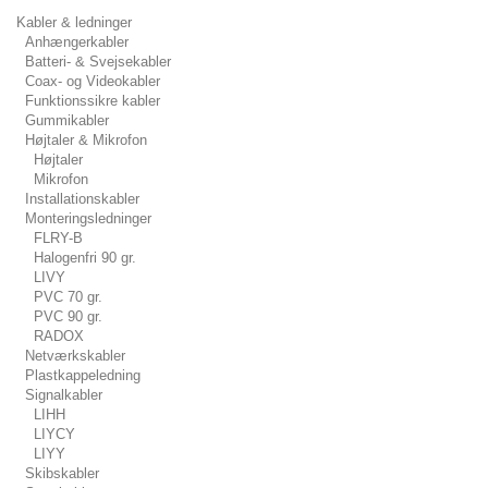
Kabler & ledninger
Anhængerkabler
Batteri- & Svejsekabler
Coax- og Videokabler
Funktionssikre kabler
Gummikabler
Højtaler & Mikrofon
Højtaler
Mikrofon
Installationskabler
Monteringsledninger
FLRY-B
Halogenfri 90 gr.
LIVY
PVC 70 gr.
PVC 90 gr.
RADOX
Netværkskabler
Plastkappeledning
Signalkabler
LIHH
LIYCY
LIYY
Skibskabler