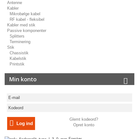
Antenne
Kabler
Mikrobølge kabel
RF kabel - fleksibel
Kabler med stik
Passive komponenter
Splitters
Terminering
Stik
Chassistik
Kabelstik
Printstik
Min konto
Glemt kodeord?
Log ind
Opret konto
Forstør