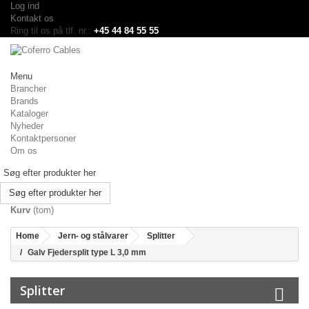
Log ind
Kontakt os
Ring til os på tlf. nr.:
+45 44 84 55 55
Menu
Brancher
Brands
Kataloger
Nyheder
Kontaktpersoner
Om os
Søg efter produkter her
Kurv
(tom)
Home
Jern- og stålvarer
Splitter
Galv Fjedersplit type L 3,0 mm
Splitter