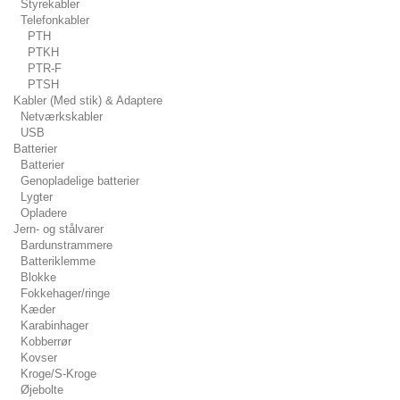
Styrekabler
Telefonkabler
PTH
PTKH
PTR-F
PTSH
Kabler (Med stik) & Adaptere
Netværkskabler
USB
Batterier
Batterier
Genopladelige batterier
Lygter
Opladere
Jern- og stålvarer
Bardunstrammere
Batteriklemme
Blokke
Fokkehager/ringe
Kæder
Karabinhager
Kobberrør
Kovser
Kroge/S-Kroge
Øjebolte