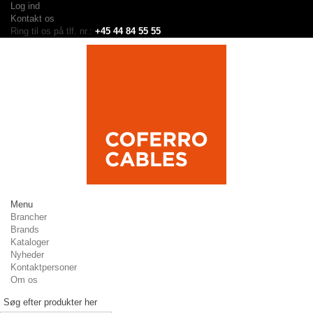
Log ind
Kontakt os
Ring til os på tlf. nr.:
+45 44 84 55 55
Menu
Brancher
Brands
Kataloger
Nyheder
Kontaktpersoner
Om os