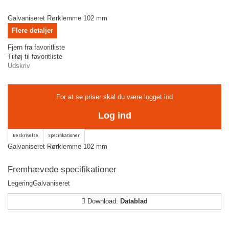
Galvaniseret Rørklemme 102 mm
Flere detaljer
Fjern fra favoritliste
Tilføj til favoritliste
Udskriv
For at se priser skal du være logget ind
Log ind
Galvaniseret Rørklemme 102 mm
Fremhævede specifikationer
Legering
Galvaniseret
Download:
Datablad