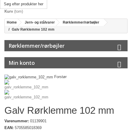
Søg efter produkter her
Kurv
(tom)
Home
Jern- og stålvarer
Rørklemmer/rørbøjler
Galv Rørklemme 102 mm
Rørklemmer/rørbøjler
Min konto
Forstør
Galv Rørklemme 102 mm
Varenummer:
01139901
EAN:
5705585018369