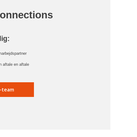
Connections
dig:
marbejdspartner
 aftale en aftale