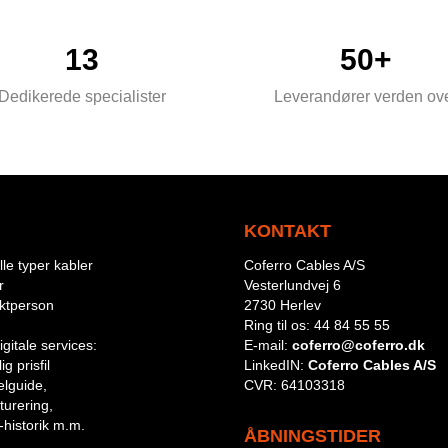
13
50+
Dedikerede specialister
Leverandører verden ov
KONTAKT
le typer kabler
Coferro Cables A/S
r
Vesterlundvej 6
aktperson
2730 Herlev
Ring til os:
44 84 55 55
igitale services:
E-mail:
coferro@coferro.dk
g prisfil
LinkedIN:
Coferro Cables A/S
lguide,
CVR:
64103318
turering,
-historik m.m.
ÅBNINGSTIDER