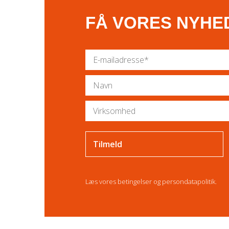
FÅ VORES NYHE
Læs vores
betingelser
og
persondatapolitik
.