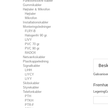
Funktionssikre kabler
Gummikabler
Højtaler & Mikrofon
Højtaler
Mikrofon
Installationskabler
Monteringsledninger
FLRY-B
Halogenfri 90 gr.
LIVY
PVC 70 gr.
PVC 90 gr.
RADOX
Netværkskabler
Plastkappeledning
Besk
Signalkabler
LIHH
Galvanise
LIYCY
LIYY
Skibskabler
Fremhæv
Styrekabler
Legering
G
Telefonkabler
PTH
PTKH
PTR-F