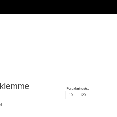
rklemme
Forpakningstr.:
10
120
01