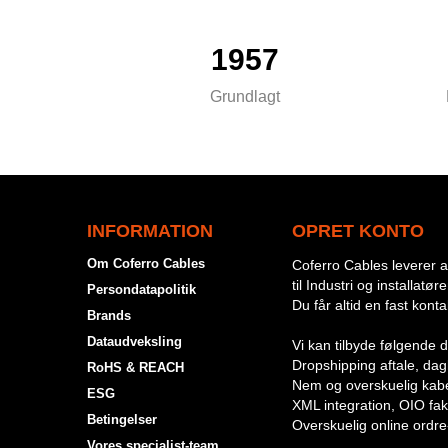
1957
Grundlagt
INFORMATION
OPRET KONTO
Om Coferro Cables
Coferro Cables leverer al
til Industri og installatøre
Persondatapolitik
Du får altid en fast kont
Brands
Dataudveksling
Vi kan tilbyde følgende d
Dropshipping aftale, dagli
RoHS & REACH
Nem og overskuelig kabe
ESG
XML integration, OIO fak
Betingelser
Overskuelig online ordre
Vores specialist-team