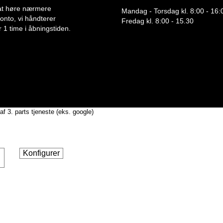
or at høre nærmere
Mandag - Torsdag kl. 8:00 - 16:
 konto, vi håndterer
Fredag kl. 8:00 - 15.30
 1 time i åbningstiden.
af 3. parts tjeneste (eks. google)
Konfigurer