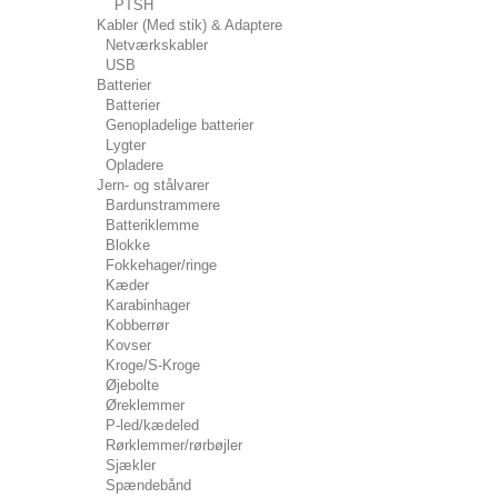
PTSH
Kabler (Med stik) & Adaptere
Netværkskabler
USB
Batterier
Batterier
Genopladelige batterier
Lygter
Opladere
Jern- og stålvarer
Bardunstrammere
Batteriklemme
Blokke
Fokkehager/ringe
Kæder
Karabinhager
Kobberrør
Kovser
Kroge/S-Kroge
Øjebolte
Øreklemmer
P-led/kædeled
Rørklemmer/rørbøjler
Sjækler
Spændebånd