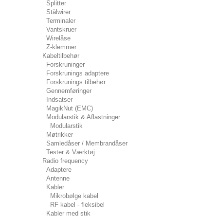
Splitter
Stålwirer
Terminaler
Vantskruer
Wirelåse
Z-klemmer
Kabeltilbehør
Forskruninger
Forskrunings adaptere
Forskrunings tilbehør
Gennemføringer
Indsatser
MagikNut (EMC)
Modularstik & Aflastninger
Modularstik
Møtrikker
Samledåser / Membrandåser
Tester & Værktøj
Radio frequency
Adaptere
Antenne
Kabler
Mikrobølge kabel
RF kabel - fleksibel
Kabler med stik