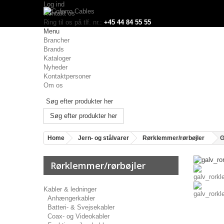
Log ind
Kontakt os
Ring til os på tlf. nr.:
+45 44 84 55 55
Menu
Brancher
Brands
Kataloger
Nyheder
Kontaktpersoner
Om os
Søg efter produkter her
Home
Jern- og stålvarer
Rørklemmer/rørbøjler
G
Rørklemmer/rørbøjler
Kabler & ledninger
Anhængerkabler
Batteri- & Svejsekabler
Coax- og Videokabler