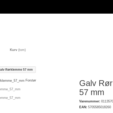
Kurv
(tom)
alv Rørklemme 57 mm
Forstør
Galv Rø
57 mm
Varenummer:
011357
EAN:
5705585018260