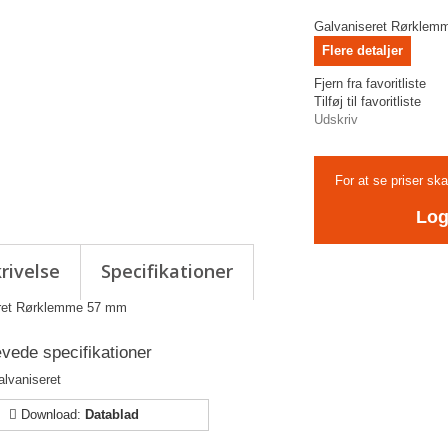
Galvaniseret Rørkle
Flere detaljer
Fjern fra favoritliste
Tilføj til favoritliste
Udskriv
For at se priser sk
Log
rivelse
Specifikationer
ret Rørklemme 57 mm
ede specifikationer
alvaniseret
Download:
Datablad