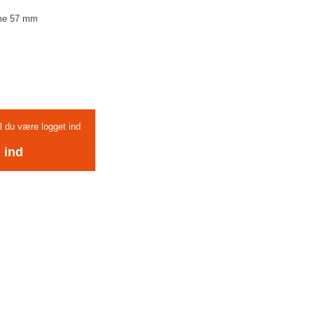
mme 57 mm
al du være logget ind
 ind