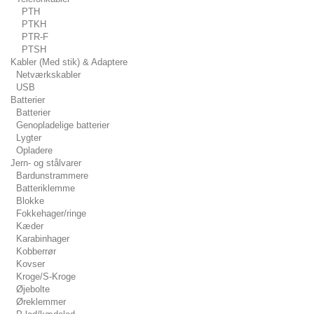
PTH
PTKH
PTR-F
PTSH
Kabler (Med stik) & Adaptere
Netværkskabler
USB
Batterier
Batterier
Genopladelige batterier
Lygter
Opladere
Jern- og stålvarer
Bardunstrammere
Batteriklemme
Blokke
Fokkehager/ringe
Kæder
Karabinhager
Kobberrør
Kovser
Kroge/S-Kroge
Øjebolte
Øreklemmer