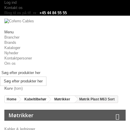
Log ind
Kontakt os
Ring til os på tlf. nr.:
+45 44 84 55 55
Menu
Brancher
Brands
Kataloger
Nyheder
Kontaktpersoner
Om os
Søg efter produkter her
Kurv
(tom)
Home
Kabeltilbehør
Møtrikker
Møtrik Plast M63 Sort
Møtrikker
Kabler & ledninger