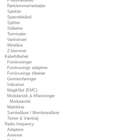
P-led/kædeled
Rørklemmer/rørbøjler
Sjækler
Spændebånd
Splitter
Stålwirer
Terminaler
Vantskruer
Wirelåse
Z-klemmer
Kabeltilbehør
Forskruninger
Forskrunings adaptere
Forskrunings tilbehør
Gennemføringer
Indsatser
MagikNut (EMC)
Modularstik & Aflastninger
Modularstik
Møtrikker
Samledåser / Membrandåser
Tester & Værktøj
Radio frequency
Adaptere
Antenne