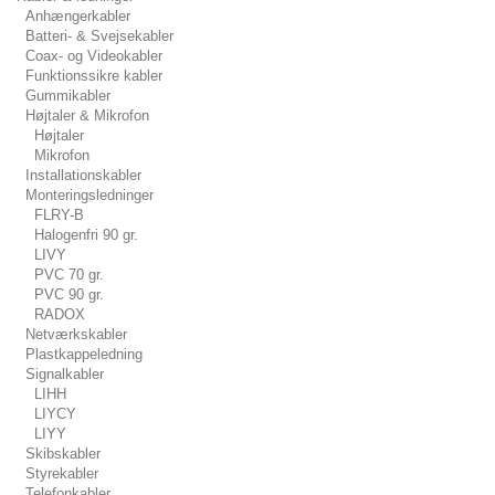
Anhængerkabler
Batteri- & Svejsekabler
Coax- og Videokabler
Funktionssikre kabler
Gummikabler
Højtaler & Mikrofon
Højtaler
Mikrofon
Installationskabler
Monteringsledninger
FLRY-B
Halogenfri 90 gr.
LIVY
PVC 70 gr.
PVC 90 gr.
RADOX
Netværkskabler
Plastkappeledning
Signalkabler
LIHH
LIYCY
LIYY
Skibskabler
Styrekabler
Telefonkabler