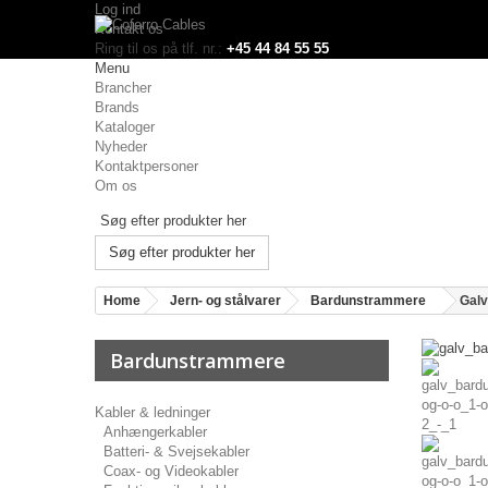
Log ind
Kontakt os
Ring til os på tlf. nr.:
+45 44 84 55 55
Menu
Brancher
Brands
Kataloger
Nyheder
Kontaktpersoner
Om os
Søg efter produkter her
Home
Jern- og stålvarer
Bardunstrammere
Galv
Bardunstrammere
Kabler & ledninger
Anhængerkabler
Batteri- & Svejsekabler
Coax- og Videokabler