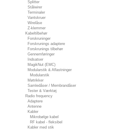
Splitter
Stålwirer
Terminaler
Vantskruer
Wirelåse
Z-klemmer
Kabeltilbehør
Forskruninger
Forskrunings adaptere
Forskrunings tilbehør
Gennemføringer
Indsatser
MagikNut (EMC)
Modularstik & Aflastninger
Modularstik
Møtrikker
Samledåser / Membrandåser
Tester & Værktøj
Radio frequency
Adaptere
Antenne
Kabler
Mikrobølge kabel
RF kabel - fleksibel
Kabler med stik