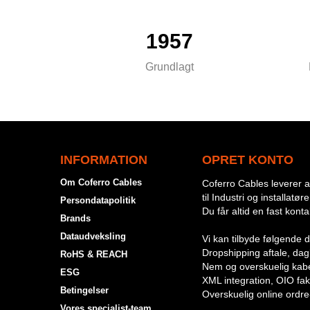
1957
Grundlagt
INFORMATION
OPRET KONTO
Om Coferro Cables
Coferro Cables leverer al
til Industri og installatøre
Persondatapolitik
Du får altid en fast kont
Brands
Dataudveksling
Vi kan tilbyde følgende d
Dropshipping aftale, dagli
RoHS & REACH
Nem og overskuelig kabe
ESG
XML integration, OIO fak
Betingelser
Overskuelig online ordre
Vores specialist-team