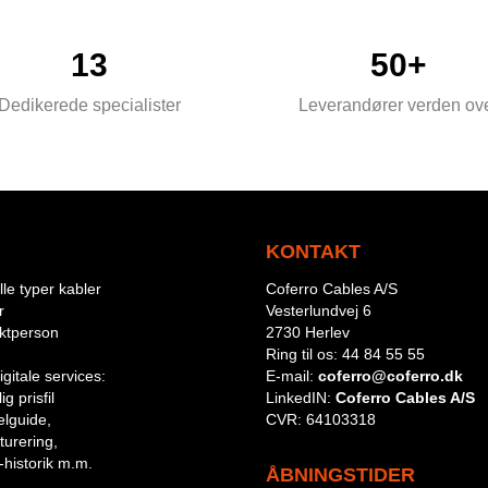
13
50+
Dedikerede specialister
Leverandører verden ov
KONTAKT
le typer kabler
Coferro Cables A/S
r
Vesterlundvej 6
aktperson
2730 Herlev
Ring til os:
44 84 55 55
igitale services:
E-mail:
coferro@coferro.dk
g prisfil
LinkedIN:
Coferro Cables A/S
lguide,
CVR:
64103318
turering,
-historik m.m.
ÅBNINGSTIDER