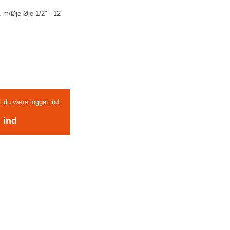
. m/Øje-Øje 1/2" - 12
al du være logget ind
 ind