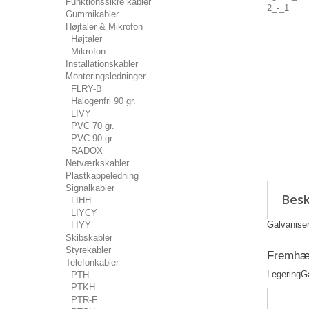
Funktionssikre kabler
Gummikabler
Højtaler & Mikrofon
Højtaler
Mikrofon
Installationskabler
Monteringsledninger
FLRY-B
Halogenfri 90 gr.
LIVY
PVC 70 gr.
PVC 90 gr.
RADOX
Netværkskabler
Plastkappeledning
Signalkabler
Besk
LIHH
LIYCY
Galvaniser
LIYY
Skibskabler
Styrekabler
Fremhæv
Telefonkabler
Legering
G
PTH
PTKH
PTR-F