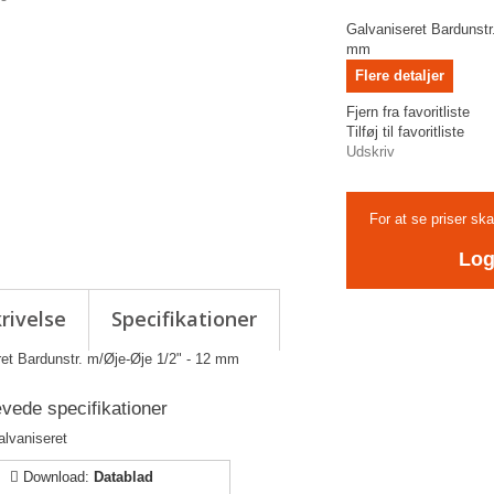
Galvaniseret Bardunstr
mm
Flere detaljer
Fjern fra favoritliste
Tilføj til favoritliste
Udskriv
For at se priser sk
Log
rivelse
Specifikationer
et Bardunstr. m/Øje-Øje 1/2" - 12 mm
ede specifikationer
alvaniseret
Download:
Datablad