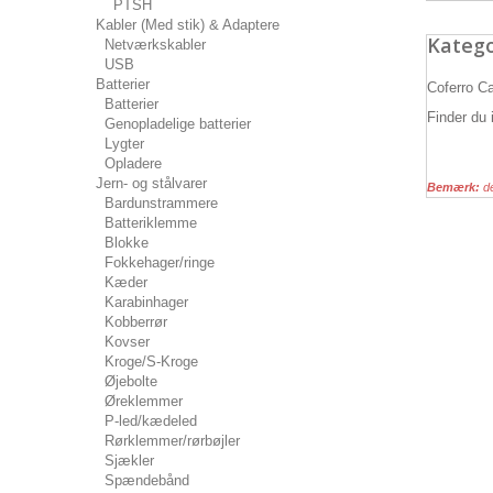
PTSH
Kabler (Med stik) & Adaptere
Katego
Netværkskabler
USB
Batterier
Coferro Ca
Batterier
Finder du 
Genopladelige batterier
Lygter
Opladere
Jern- og stålvarer
Bemærk:
de
Bardunstrammere
Batteriklemme
Blokke
Fokkehager/ringe
Kæder
Karabinhager
Kobberrør
Kovser
Kroge/S-Kroge
Øjebolte
Øreklemmer
P-led/kædeled
Rørklemmer/rørbøjler
Sjækler
Spændebånd