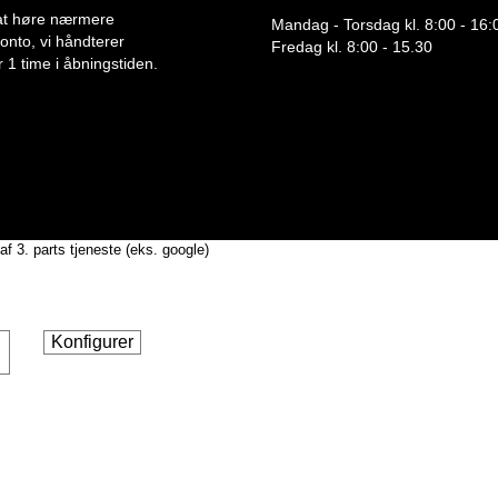
or at høre nærmere
Mandag - Torsdag kl. 8:00 - 16:
 konto, vi håndterer
Fredag kl. 8:00 - 15.30
 1 time i åbningstiden.
af 3. parts tjeneste (eks. google)
Konfigurer