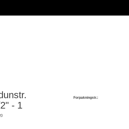
dunstr.
Forpakningstr.:
2" - 1
20