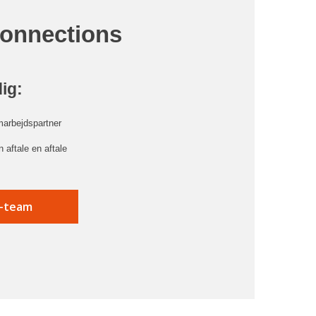
Connections
dig:
marbejdspartner
 aftale en aftale