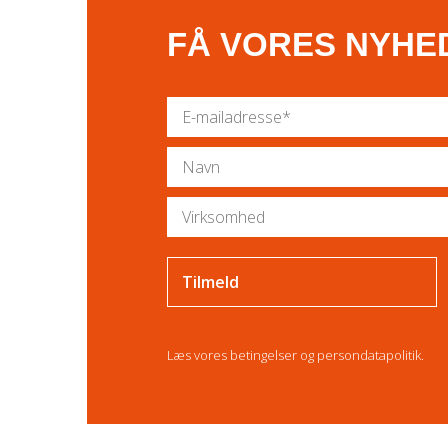
FÅ VORES NYHE
Læs vores
betingelser
og
persondatapolitik
.