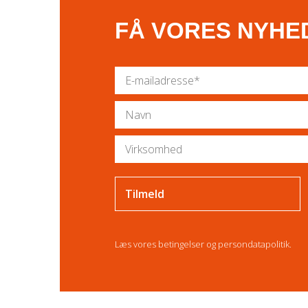
FÅ VORES NYHE
Læs vores
betingelser
og
persondatapolitik
.