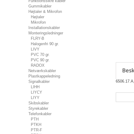
Funktionssikre kabler
Gummikabler
Højtaler & Mikrofon
Højtaler
Mikrofon
Installationskabler
Monteringsledninger
FLRY-B
Halogenfri 90 gr.
LIVY
PVC 70 gr.
PVC 90 gr.
RADOX
Besk
Netværkskabler
Plastkappeledning
6506.17.A,
Signalkabler
LIHH
LIYCY
LIYY
Skibskabler
Styrekabler
Telefonkabler
PTH
PTKH
PTR-F