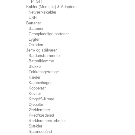
PTSH
Kabler (Med stik) & Adaptere
Netværkskabler
USB
Batterier
Batterier
Genopladelige batterier
Lygter
Opladere
Jern- og stålvarer
Bardunstrammere
Batteriklemme
Blokke
Fokkehager/ringe
Kæder
Karabinhager
Kobberrør
Kovser
Kroge/S-Kroge
Øjebolte
Øreklemmer
P-led/kædeled
Rørklemmer/rørbøjler
Sjækler
Spændebånd