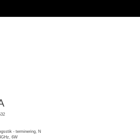
A
532
gsstik - terminering, N
,4GHz, 6W