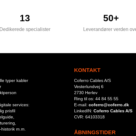
13
50+
Dedikerede specialister
Leverandører verden ov
KONTAKT
le typer kabler
Coferro Cables A/S
r
Vesterlundvej 6
aktperson
2730 Herlev
Ring til os:
44 84 55 55
igitale services:
E-mail:
coferro@coferro.dk
g prisfil
LinkedIN:
Coferro Cables A/S
lguide,
CVR:
64103318
turering,
-historik m.m.
ÅBNINGSTIDER