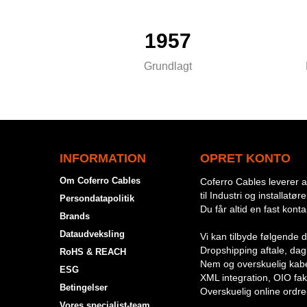
1957
Grundlagt
INFORMATION
OPRET KONTO
Om Coferro Cables
Coferro Cables leverer al
til Industri og installatøre
Persondatapolitik
Du får altid en fast kont
Brands
Dataudveksling
Vi kan tilbyde følgende d
Dropshipping aftale, dagli
RoHS & REACH
Nem og overskuelig kabe
ESG
XML integration, OIO fak
Betingelser
Overskuelig online ordre
Vores specialist-team