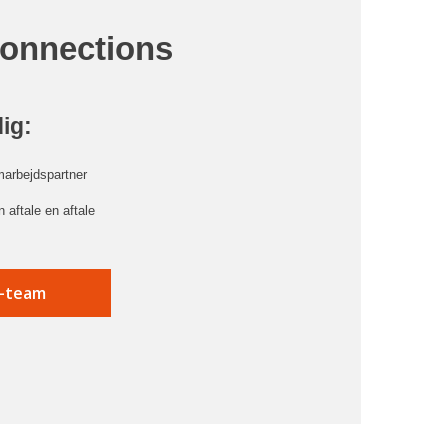
Connections
dig:
marbejdspartner
 aftale en aftale