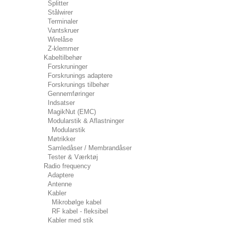
Splitter
Stålwirer
Terminaler
Vantskruer
Wirelåse
Z-klemmer
Kabeltilbehør
Forskruninger
Forskrunings adaptere
Forskrunings tilbehør
Gennemføringer
Indsatser
MagikNut (EMC)
Modularstik & Aflastninger
Modularstik
Møtrikker
Samledåser / Membrandåser
Tester & Værktøj
Radio frequency
Adaptere
Antenne
Kabler
Mikrobølge kabel
RF kabel - fleksibel
Kabler med stik