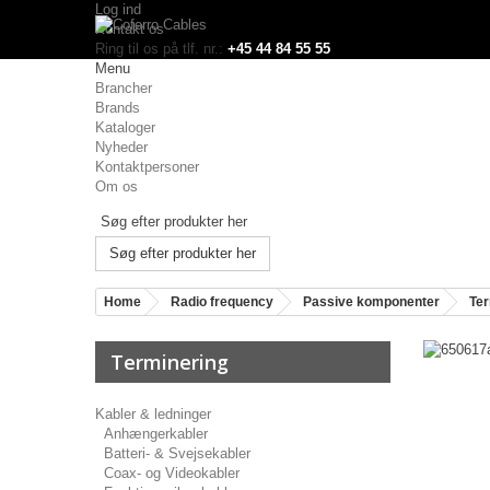
Log ind
Kontakt os
Ring til os på tlf. nr.:
+45 44 84 55 55
Menu
Brancher
Brands
Kataloger
Nyheder
Kontaktpersoner
Om os
Søg efter produkter her
Home
Radio frequency
Passive komponenter
Ter
Terminering
Kabler & ledninger
Anhængerkabler
Batteri- & Svejsekabler
Coax- og Videokabler