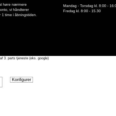
or at høre nærmere
Mandag - Torsdag kl. 8:00 - 16:
 konto, vi håndterer
Fredag kl. 8:00 - 15.30
 1 time i åbningstiden.
af 3. parts tjeneste (eks. google)
Konfigurer