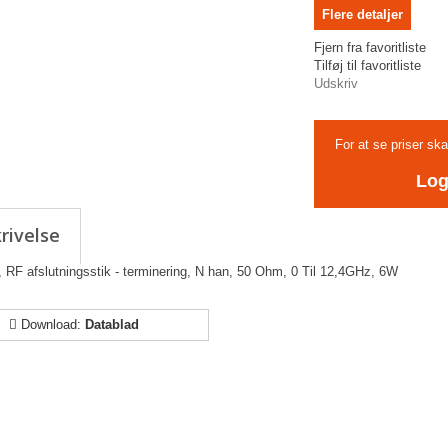
Flere detaljer
Fjern fra favoritliste
Tilføj til favoritliste
Udskriv
For at se priser sk
Log
rivelse
 RF afslutningsstik - terminering, N han, 50 Ohm, 0 Til 12,4GHz, 6W
Download:
Datablad