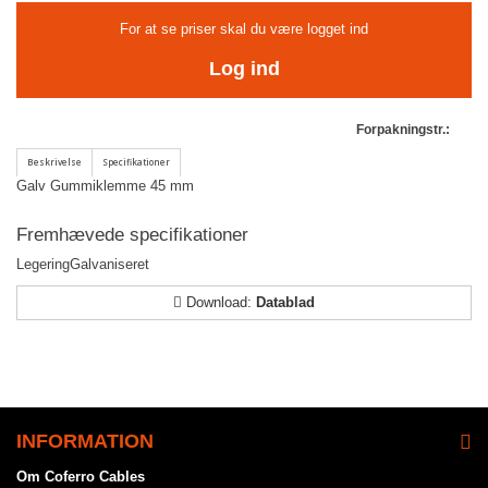
For at se priser skal du være logget ind
Log ind
Forpakningstr.:
Galv Gummiklemme 45 mm
Fremhævede specifikationer
Legering
Galvaniseret
Download:
Datablad
INFORMATION
Om Coferro Cables