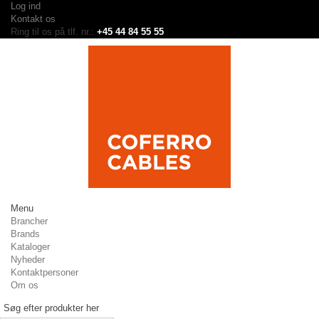
Log ind
Kontakt os
Ring til os på tlf. nr.:
+45 44 84 55 55
Menu
Brancher
Brands
Kataloger
Nyheder
Kontaktpersoner
Om os