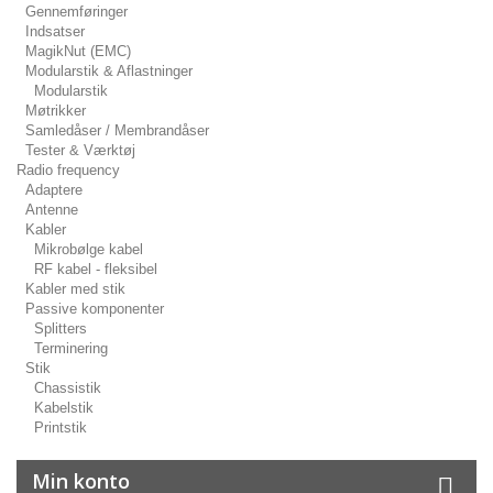
Gennemføringer
Indsatser
MagikNut (EMC)
Modularstik & Aflastninger
Modularstik
Møtrikker
Samledåser / Membrandåser
Tester & Værktøj
Radio frequency
Adaptere
Antenne
Kabler
Mikrobølge kabel
RF kabel - fleksibel
Kabler med stik
Passive komponenter
Splitters
Terminering
Stik
Chassistik
Kabelstik
Printstik
Min konto