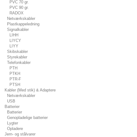
PVC 70 gr.
PVC 90 gr.
RADOX
Netværkskabler
Plastkappeledning
Signalkabler
LIHH
LIYCY
LIYY
Skibskabler
Styrekabler
Telefonkabler
PTH
PTKH
PTR-F
PTSH
Kabler (Med stik) & Adaptere
Netværkskabler
USB
Batterier
Batterier
Genopladelige batterier
Lygter
Opladere
Jern- og stålvarer