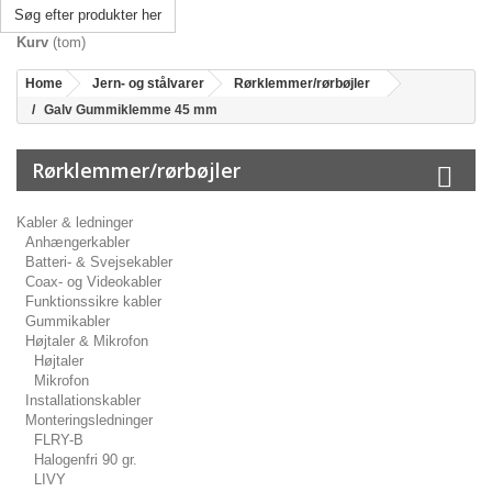
Søg efter produkter her
Kurv
(tom)
Home
Jern- og stålvarer
Rørklemmer/rørbøjler
Galv Gummiklemme 45 mm
Rørklemmer/rørbøjler
Kabler & ledninger
Anhængerkabler
Batteri- & Svejsekabler
Coax- og Videokabler
Funktionssikre kabler
Gummikabler
Højtaler & Mikrofon
Højtaler
Mikrofon
Installationskabler
Monteringsledninger
FLRY-B
Halogenfri 90 gr.
LIVY