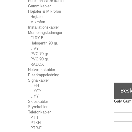
Funktionssikre kabler
Gummikabler
Højtaler & Mikrofon
Højtaler
Mikrofon
Installationskabler
Monteringsledninger
FLRY-B
Halogenfri 90 gr.
LIVY
PVC 70 gr.
PVC 90 gr.
RADOX
Netværkskabler
Plastkappeledning
Signalkabler
LIHH
Besk
LIYCY
LIYY
Galv Gum
Skibskabler
Styrekabler
Telefonkabler
PTH
PTKH
PTR-F