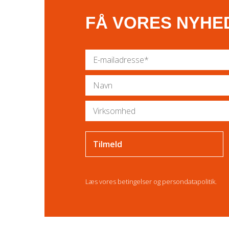
FÅ VORES NYHE
Læs vores
betingelser
og
persondatapolitik
.