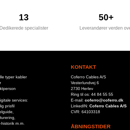
13
50+
Dedikerede specialister
Leverandører verden ov
KONTAKT
le typer kabler
Coferro Cables A/S
r
Vesterlundvej 6
aktperson
2730 Herlev
Ring til os:
44 84 55 55
igitale services:
E-mail:
coferro@coferro.dk
g prisfil
LinkedIN:
Coferro Cables A/S
lguide,
CVR:
64103318
turering,
-historik m.m.
ÅBNINGSTIDER