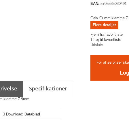
EAN:
5705585030491
Galv Gummiklemme 7
Flere detaljer
Fjern fra favoritliste
Tilføj til favoritliste
Udskriv
For at se priser sk
Log
rivelse
Specifikationer
miklemme 7.9mm
Download:
Datablad