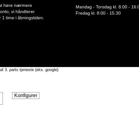
or at høre nærmere
Mandag - Torsdag kl. 8:00 - 16:
 konto, vi håndterer
Fredag kl. 8:00 - 15.30
 1 time i åbningstiden.
af 3. parts tjeneste (eks. google)
Konfigurer