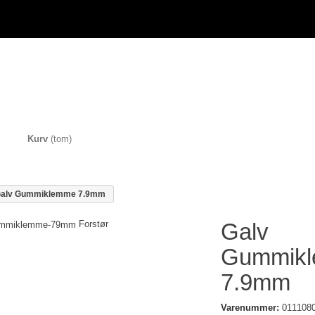
Kurv
(tom)
alv Gummiklemme 7.9mm
Forstør
Galv
Gummik
7.9mm
Varenummer:
011108