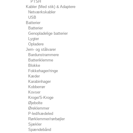
PTSH
Kabler (Med stik) & Adaptere
Netværkskabler
USB
Batterier
Batterier
Genopladelige batterier
Lygter
Opladere
Jern- og stålvarer
Bardunstrammere
Batteriklemme
Blokke
Fokkehager/ringe
Kæder
Karabinhager
Kobberrør
Kovser
Kroge/S-Kroge
Øjebolte
Øreklemmer
P-led/kædeled
Rørklemmer/rørbøjler
Sjækler
Spændebånd