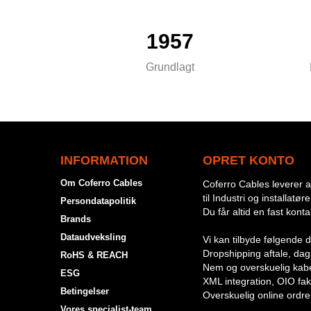
1957
Grundlagt
INFORMATION
OPRET KONTO
Om Coferro Cables
Coferro Cables leverer al
til Industri og installatøre
Persondatapolitik
Du får altid en fast kont
Brands
Dataudveksling
Vi kan tilbyde følgende d
Dropshipping aftale, dagli
RoHS & REACH
Nem og overskuelig kabe
ESG
XML integration, OIO fak
Betingelser
Overskuelig online ordre
Vores specialist-team