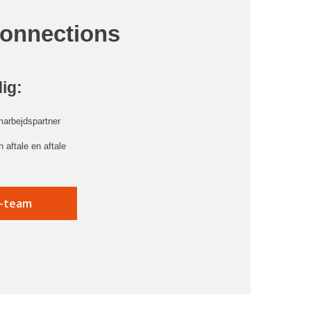
Connections
dig:
marbejdspartner
 aftale en aftale