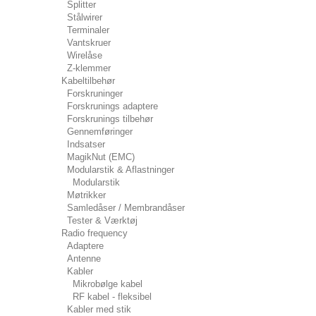
Splitter
Stålwirer
Terminaler
Vantskruer
Wirelåse
Z-klemmer
Kabeltilbehør
Forskruninger
Forskrunings adaptere
Forskrunings tilbehør
Gennemføringer
Indsatser
MagikNut (EMC)
Modularstik & Aflastninger
Modularstik
Møtrikker
Samledåser / Membrandåser
Tester & Værktøj
Radio frequency
Adaptere
Antenne
Kabler
Mikrobølge kabel
RF kabel - fleksibel
Kabler med stik