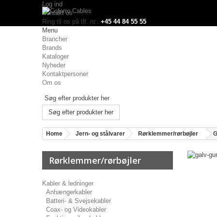
Log ind
Kontakt os
Ring til os på tlf. nr.:
+45 44 84 55 55
Menu
Brancher
Brands
Kataloger
Nyheder
Kontaktpersoner
Om os
Søg efter produkter her
Home
Jern- og stålvarer
Rørklemmer/rørbøjler
G
Rørklemmer/rørbøjler
Kabler & ledninger
Anhængerkabler
Batteri- & Svejsekabler
Coax- og Videokabler