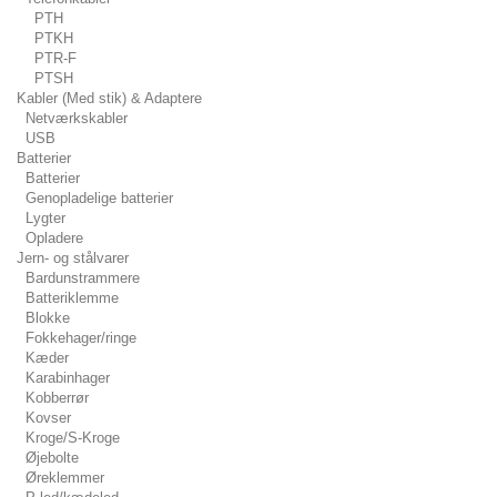
PTH
PTKH
PTR-F
PTSH
Kabler (Med stik) & Adaptere
Netværkskabler
USB
Batterier
Batterier
Genopladelige batterier
Lygter
Opladere
Jern- og stålvarer
Bardunstrammere
Batteriklemme
Blokke
Fokkehager/ringe
Kæder
Karabinhager
Kobberrør
Kovser
Kroge/S-Kroge
Øjebolte
Øreklemmer