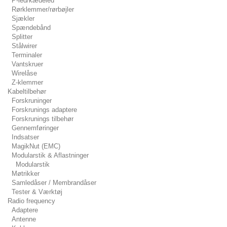
P-led/kædeled
Rørklemmer/rørbøjler
Sjækler
Spændebånd
Splitter
Stålwirer
Terminaler
Vantskruer
Wirelåse
Z-klemmer
Kabeltilbehør
Forskruninger
Forskrunings adaptere
Forskrunings tilbehør
Gennemføringer
Indsatser
MagikNut (EMC)
Modularstik & Aflastninger
Modularstik
Møtrikker
Samledåser / Membrandåser
Tester & Værktøj
Radio frequency
Adaptere
Antenne