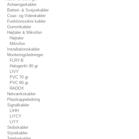
Anhængerkabler
Batteri- & Svejsekabler
Coax- og Videokabler
Funktionssikre kabler
Gummikabler
Højtaler & Mikrofon
Højtaler
Mikrofon
Installationskabler
Monteringsledninger
FLRY-B
Halogenfri 90 gr.
LIVY
PVC 70 gr.
PVC 90 gr.
RADOX
Netværkskabler
Plastkappeledning
Signalkabler
LIHH
LIYCY
LIYY
Skibskabler
Styrekabler
Telefonkabler