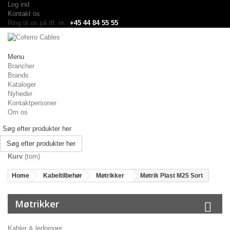
Log ind
Kontakt os
Ring til os på tlf. nr.:
+45 44 84 55 55
Menu
Brancher
Brands
Kataloger
Nyheder
Kontaktpersoner
Om os
Søg efter produkter her
Kurv
(tom)
Home
Kabeltilbehør
Møtrikker
Møtrik Plast M25 Sort
Møtrikker
Kabler & ledninger