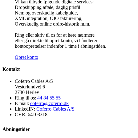
Vi kan tilbyde følgende digitale services:
Dropshipping aftale, daglig prisfil
Nem og overskuelig kabelguide,
XML integration, OIO fakturering,
Overskuelig online ordre-historik m.m.
Ring eller skriv til os for at høre nærmere
eller gå direkte til opret konto, vi håndterer
kontooprettelser indenfor 1 time i åbningstiden.
Opret konto
Kontakt
Coferro Cables A/S
Vesterlundvej 6
2730 Herlev
Ring til os:
44 84 55 55
E-mail:
coferro@coferro.dk
LinkedIN:
Coferro Cables A/S
CVR:
64103318
Åbningstider