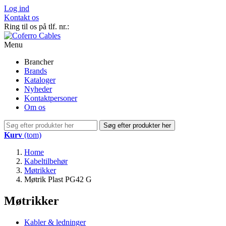
Log ind
Kontakt os
Ring til os på tlf. nr.:
+45 44 84 55 55
Menu
Brancher
Brands
Kataloger
Nyheder
Kontaktpersoner
Om os
Søg efter produkter her
Kurv
(tom)
Home
Kabeltilbehør
Møtrikker
Møtrik Plast PG42 G
Møtrikker
Kabler & ledninger