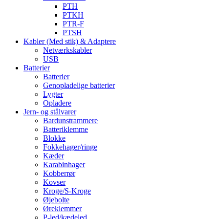
PTH
PTKH
PTR-F
PTSH
Kabler (Med stik) & Adaptere
Netværkskabler
USB
Batterier
Batterier
Genopladelige batterier
Lygter
Opladere
Jern- og stålvarer
Bardunstrammere
Batteriklemme
Blokke
Fokkehager/ringe
Kæder
Karabinhager
Kobberrør
Kovser
Kroge/S-Kroge
Øjebolte
Øreklemmer
P-led/kædeled