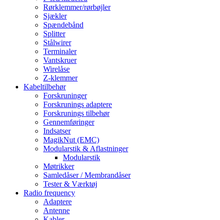
Rørklemmer/rørbøjler
Sjækler
Spændebånd
Splitter
Stålwirer
Terminaler
Vantskruer
Wirelåse
Z-klemmer
Kabeltilbehør
Forskruninger
Forskrunings adaptere
Forskrunings tilbehør
Gennemføringer
Indsatser
MagikNut (EMC)
Modularstik & Aflastninger
Modularstik
Møtrikker
Samledåser / Membrandåser
Tester & Værktøj
Radio frequency
Adaptere
Antenne
Kabler