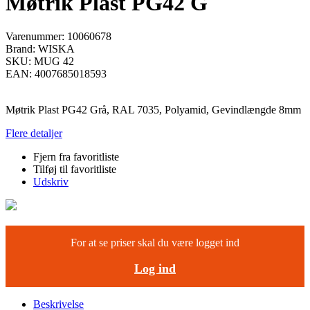
Møtrik Plast PG42 G
Varenummer:
10060678
Brand:
WISKA
SKU:
MUG 42
EAN:
4007685018593
Møtrik Plast PG42 Grå, RAL 7035, Polyamid, Gevindlængde 8mm
Flere detaljer
Fjern fra favoritliste
Tilføj til favoritliste
Udskriv
For at se priser skal du være logget ind
Log ind
Beskrivelse