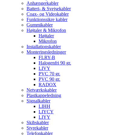
Anhængerkabler
Batteri- & Svejsekabler
Coax- og Videokabler
Funktionssikre kabler
Gummikabler
Højtaler & Mikrofon
Højtaler
Mikrofon
Installationskabler
Monteringsledninger
FLRY-B
Halogenfri 90 gr.
LIVY
PVC 70 gr.
PVC 90 gr.
RADOX
Netværkskabler
Plastkappeledning
Signalkabler
LIHH
LIYCY
LIYY
Skibskabler
Styrekabler
Telefonkabler