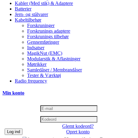
Kabler (Med stik) & Adaptere
Batterier
Jern- og stålvarer
Kabeltilbehør
Forskruninger
Forskrunings adaptere
Forskrunings tilbehør
Gennemføringer
Indsatser
MagikNut (EMC)
Modularstik & Aflastninger
Møtrikker
Samledåser / Membrandåser
Tester & Værktøj
Radio frequency
Min konto
Glemt kodeord?
Opret konto
Log ind