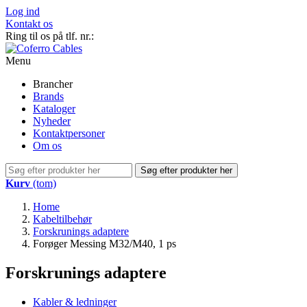
Log ind
Kontakt os
Ring til os på tlf. nr.:
+45 44 84 55 55
Menu
Brancher
Brands
Kataloger
Nyheder
Kontaktpersoner
Om os
Søg efter produkter her
Kurv
(tom)
Home
Kabeltilbehør
Forskrunings adaptere
Forøger Messing M32/M40, 1 ps
Forskrunings adaptere
Kabler & ledninger