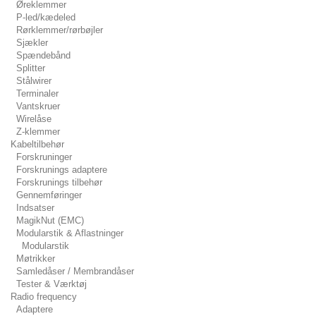
Øreklemmer
P-led/kædeled
Rørklemmer/rørbøjler
Sjækler
Spændebånd
Splitter
Stålwirer
Terminaler
Vantskruer
Wirelåse
Z-klemmer
Kabeltilbehør
Forskruninger
Forskrunings adaptere
Forskrunings tilbehør
Gennemføringer
Indsatser
MagikNut (EMC)
Modularstik & Aflastninger
Modularstik
Møtrikker
Samledåser / Membrandåser
Tester & Værktøj
Radio frequency
Adaptere