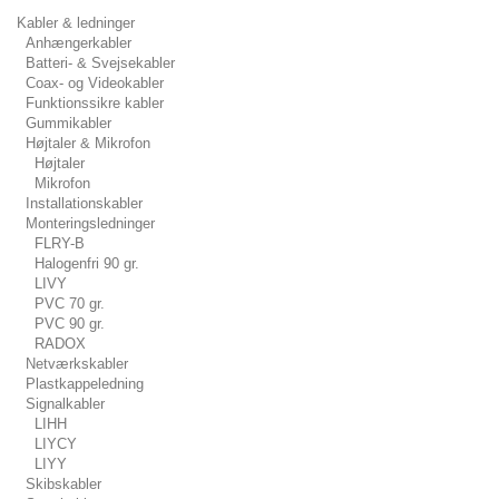
Kabler & ledninger
Anhængerkabler
Batteri- & Svejsekabler
Coax- og Videokabler
Funktionssikre kabler
Gummikabler
Højtaler & Mikrofon
Højtaler
Mikrofon
Installationskabler
Monteringsledninger
FLRY-B
Halogenfri 90 gr.
LIVY
PVC 70 gr.
PVC 90 gr.
RADOX
Netværkskabler
Plastkappeledning
Signalkabler
LIHH
LIYCY
LIYY
Skibskabler