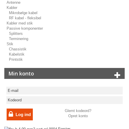
Antenne
Kabler
Mikrobølge kabel
RF kabel - fleksibel
Kabler med stik
Passive komponenter
Splitters
Terminering
Stik
Chassistik
Kabelstik
Printstik
Min konto
Glemt kodeord?
Log ind
Opret konto
Forstør