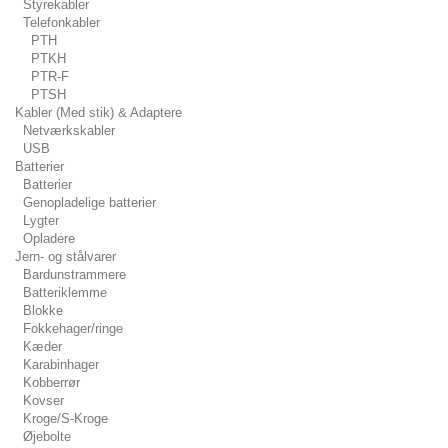
Styrekabler
Telefonkabler
PTH
PTKH
PTR-F
PTSH
Kabler (Med stik) & Adaptere
Netværkskabler
USB
Batterier
Batterier
Genopladelige batterier
Lygter
Opladere
Jern- og stålvarer
Bardunstrammere
Batteriklemme
Blokke
Fokkehager/ringe
Kæder
Karabinhager
Kobberrør
Kovser
Kroge/S-Kroge
Øjebolte