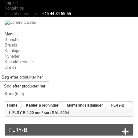
Log ind
Kontakt os
Ring til os på tlf. nr.:
+45 44 84 55 55
Menu
Brancher
Brands
Kataloger
Nyheder
Kontaktpersoner
Om os
Søg efter produkter her
Kurv
(tom)
Home
Kabler & ledninger
Monteringsledninger
FLRY-B
FLRY-B 4,00 mm² sort RAL 9004
FLRY-B