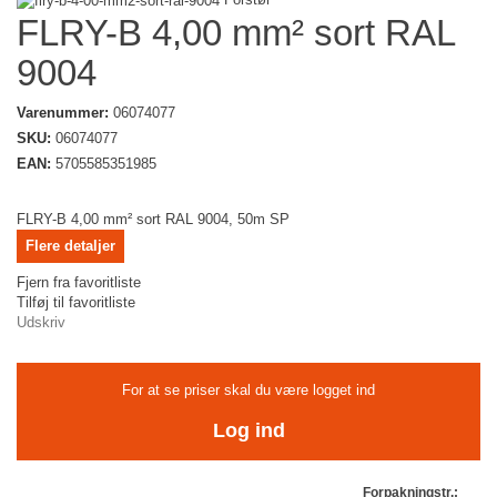
FLRY-B 4,00 mm² sort RAL
9004
Varenummer:
06074077
SKU:
06074077
EAN:
5705585351985
FLRY-B 4,00 mm² sort RAL 9004, 50m SP
Flere detaljer
Fjern fra favoritliste
Tilføj til favoritliste
Udskriv
For at se priser skal du være logget ind
Log ind
Forpakningstr.: