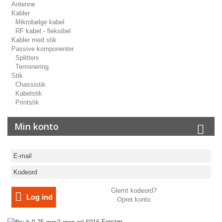
Antenne
Kabler
Mikrobølge kabel
RF kabel - fleksibel
Kabler med stik
Passive komponenter
Splitters
Terminering
Stik
Chassistik
Kabelstik
Printstik
Min konto
Glemt kodeord?
Log ind
Opret konto
Forstør