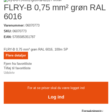
FLRY-B 0,75 mm² grøn RAL
6016
Varenummer:
06070773
SKU:
06070773
EAN:
5705585351787
FLRY-B 0,75 mm² grøn RAL 6016, 100m SP
Flere detaljer
Fjern fra favoritliste
Tilføj til favoritliste
Udskriv
For at se priser skal du være logget ind
Log ind
Forpakningstr.: