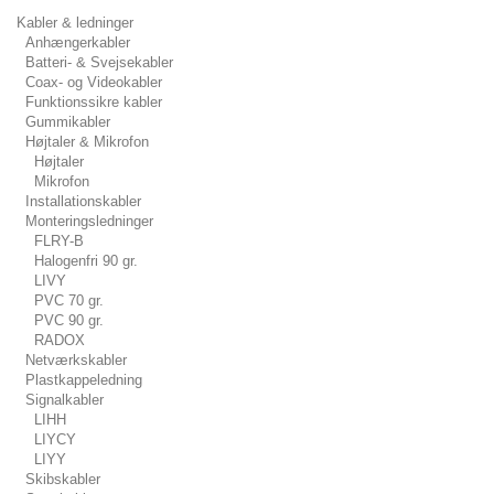
Kabler & ledninger
Anhængerkabler
Batteri- & Svejsekabler
Coax- og Videokabler
Funktionssikre kabler
Gummikabler
Højtaler & Mikrofon
Højtaler
Mikrofon
Installationskabler
Monteringsledninger
FLRY-B
Halogenfri 90 gr.
LIVY
PVC 70 gr.
PVC 90 gr.
RADOX
Netværkskabler
Plastkappeledning
Signalkabler
LIHH
LIYCY
LIYY
Skibskabler