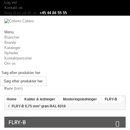
Log ind
Kontakt os
Ring til os på tlf. nr.:
+45 44 84 55 55
Menu
Brancher
Brands
Kataloger
Nyheder
Kontaktpersoner
Om os
Søg efter produkter her
Kurv
(tom)
Home
Kabler & ledninger
Monteringsledninger
FLRY-B
FLRY-B 0,75 mm² grøn RAL 6016
FLRY-B