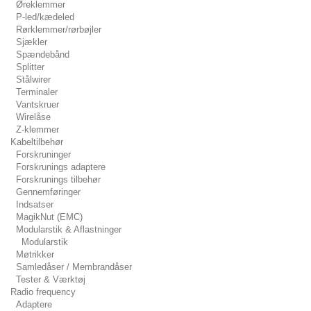
Øreklemmer
P-led/kædeled
Rørklemmer/rørbøjler
Sjækler
Spændebånd
Splitter
Stålwirer
Terminaler
Vantskruer
Wirelåse
Z-klemmer
Kabeltilbehør
Forskruninger
Forskrunings adaptere
Forskrunings tilbehør
Gennemføringer
Indsatser
MagikNut (EMC)
Modularstik & Aflastninger
Modularstik
Møtrikker
Samledåser / Membrandåser
Tester & Værktøj
Radio frequency
Adaptere