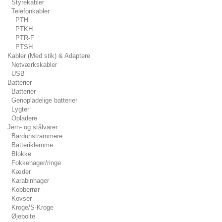
Styrekabler
Telefonkabler
PTH
PTKH
PTR-F
PTSH
Kabler (Med stik) & Adaptere
Netværkskabler
USB
Batterier
Batterier
Genopladelige batterier
Lygter
Opladere
Jern- og stålvarer
Bardunstrammere
Batteriklemme
Blokke
Fokkehager/ringe
Kæder
Karabinhager
Kobberrør
Kovser
Kroge/S-Kroge
Øjebolte