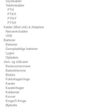
Styrekabler
Telefonkabler
PTH
PTKH
PTR-F
PTSH
Kabler (Med stik) & Adaptere
Netværkskabler
USB
Batterier
Batterier
Genopladelige batterier
Lygter
Opladere
Jern- og stålvarer
Bardunstrammere
Batteriklemme
Blokke
Fokkehager/ringe
Kæder
Karabinhager
Kobberrør
Kovser
Kroge/S-Kroge
Øjebolte