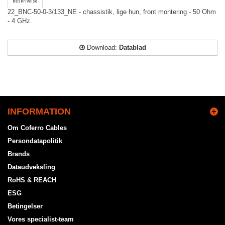
22_BNC-50-0-3/133_NE - chassistik, lige hun, front montering - 50 Ohm
- 4 GHz.
Download:
Datablad
INFORMATION
Om Coferro Cables
Persondatapolitik
Brands
Dataudveksling
RoHS & REACH
ESG
Betingelser
Vores specialist-team