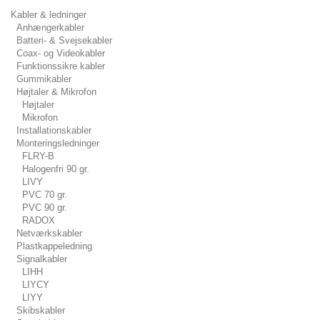
Kabler & ledninger
Anhængerkabler
Batteri- & Svejsekabler
Coax- og Videokabler
Funktionssikre kabler
Gummikabler
Højtaler & Mikrofon
Højtaler
Mikrofon
Installationskabler
Monteringsledninger
FLRY-B
Halogenfri 90 gr.
LIVY
PVC 70 gr.
PVC 90 gr.
RADOX
Netværkskabler
Plastkappeledning
Signalkabler
LIHH
LIYCY
LIYY
Skibskabler