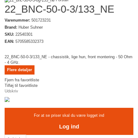
22_BNC-50-0-3/133_NE
Varenummer:
501723231
Brand:
Huber Suhner
SKU:
22540301
EAN:
5705585332373
22_BNC-50-0-3/133_NE - chassistik, lige hun, front montering - 50 Ohm
- 4 GHz.
Flere detaljer
Fjern fra favoritliste
Tilføj til favoritliste
Udskriv
For at se priser skal du være logget ind
Log ind