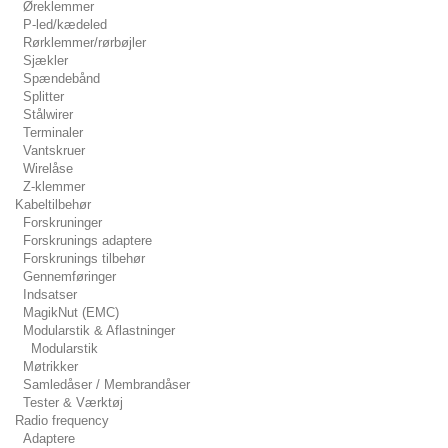
Øreklemmer
P-led/kædeled
Rørklemmer/rørbøjler
Sjækler
Spændebånd
Splitter
Stålwirer
Terminaler
Vantskruer
Wirelåse
Z-klemmer
Kabeltilbehør
Forskruninger
Forskrunings adaptere
Forskrunings tilbehør
Gennemføringer
Indsatser
MagikNut (EMC)
Modularstik & Aflastninger
Modularstik
Møtrikker
Samledåser / Membrandåser
Tester & Værktøj
Radio frequency
Adaptere