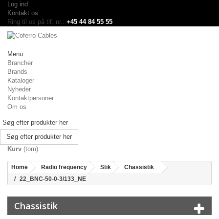
Log ind
Kontakt os
Ring til os på tlf. nr.:
+45 44 84 55 55
Menu
Brancher
Brands
Kataloger
Nyheder
Kontaktpersoner
Om os
Søg efter produkter her
Kurv
(tom)
Home
Radio frequency
Stik
Chassistik
22_BNC-50-0-3/133_NE
Chassistik