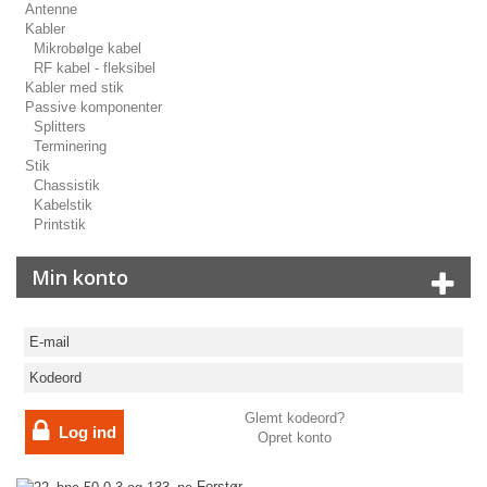
Antenne
Kabler
Mikrobølge kabel
RF kabel - fleksibel
Kabler med stik
Passive komponenter
Splitters
Terminering
Stik
Chassistik
Kabelstik
Printstik
Min konto
Glemt kodeord?
Log ind
Opret konto
Forstør