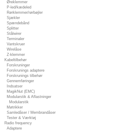
Øreklemmer
P-led/kædeled
Rørklemmer/rørbøjler
Sjækler
Spændebånd
Splitter
Stålwirer
Terminaler
Vantskruer
Wirelåse
Z-klemmer
Kabeltilbehør
Forskruninger
Forskrunings adaptere
Forskrunings tilbehør
Gennemføringer
Indsatser
MagikNut (EMC)
Modularstik & Aflastninger
Modularstik
Møtrikker
Samledåser / Membrandåser
Tester & Værktøj
Radio frequency
Adaptere