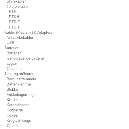
Styrekabler
Telefonkabler
PTH
PTKH
PTR-F
PTSH
Kabler (Med stik) & Adaptere
Netværkskabler
USB
Batterier
Batterier
Genopladelige batterier
Lygter
Opladere
Jern- og stålvarer
Bardunstrammere
Batteriklemme
Blokke
Fokkehager/ringe
Kæder
Karabinhager
Kobberrør
Kovser
Kroge/S-Kroge
Øjebolte