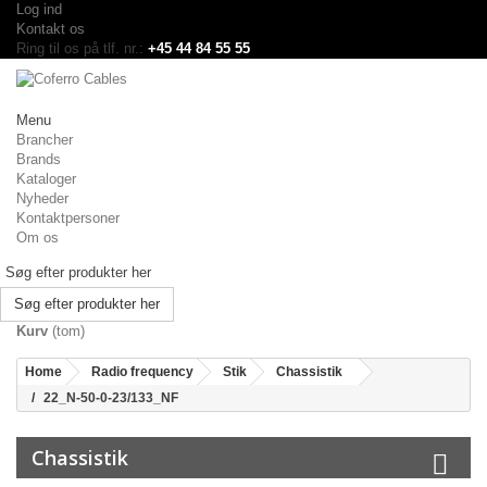
Log ind
Kontakt os
Ring til os på tlf. nr.:
+45 44 84 55 55
Menu
Brancher
Brands
Kataloger
Nyheder
Kontaktpersoner
Om os
Søg efter produkter her
Kurv
(tom)
Home
Radio frequency
Stik
Chassistik
22_N-50-0-23/133_NF
Chassistik