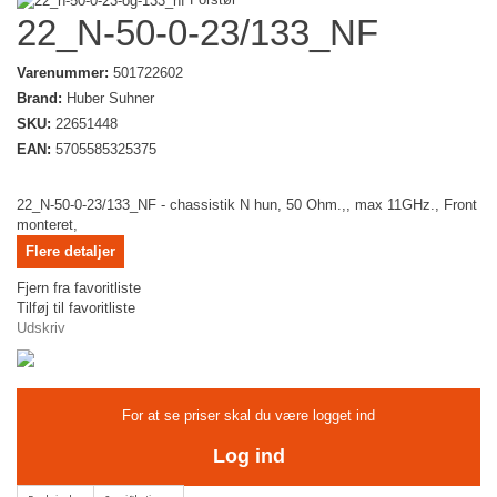
22_N-50-0-23/133_NF
Varenummer:
501722602
Brand:
Huber Suhner
SKU:
22651448
EAN:
5705585325375
22_N-50-0-23/133_NF - chassistik N hun, 50 Ohm.,, max 11GHz., Front
monteret,
Flere detaljer
Fjern fra favoritliste
Tilføj til favoritliste
Udskriv
For at se priser skal du være logget ind
Log ind