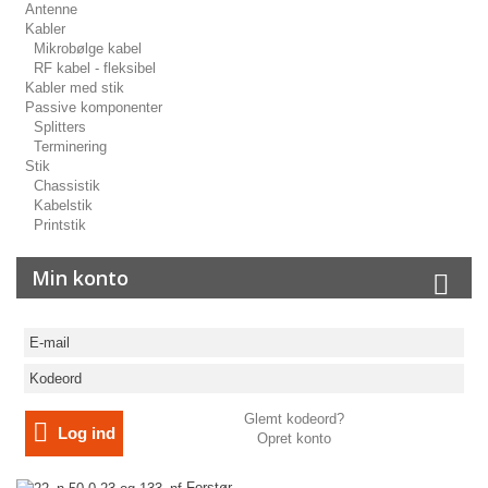
Antenne
Kabler
Mikrobølge kabel
RF kabel - fleksibel
Kabler med stik
Passive komponenter
Splitters
Terminering
Stik
Chassistik
Kabelstik
Printstik
Min konto
Glemt kodeord?
Log ind
Opret konto
Forstør