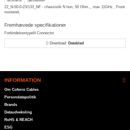
22_N-50-0-23/133_NF - chassistik N hun, 50 Ohm.,, max 11GHz., Front
monteret,
Fremhævede specifikationer
Forbindelsestype
N Connector
Download:
Datablad
INFORMATION
Om Coferro Cables
Persondatapolitik
Brands
Dataudveksling
RoHS & REACH
ESG