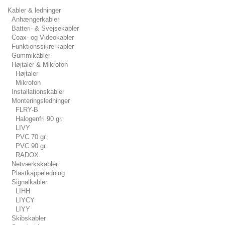
Kabler & ledninger
Anhængerkabler
Batteri- & Svejsekabler
Coax- og Videokabler
Funktionssikre kabler
Gummikabler
Højtaler & Mikrofon
Højtaler
Mikrofon
Installationskabler
Monteringsledninger
FLRY-B
Halogenfri 90 gr.
LIVY
PVC 70 gr.
PVC 90 gr.
RADOX
Netværkskabler
Plastkappeledning
Signalkabler
LIHH
LIYCY
LIYY
Skibskabler