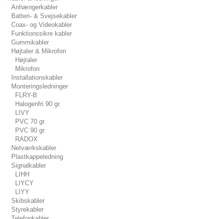
Anhængerkabler
Batteri- & Svejsekabler
Coax- og Videokabler
Funktionssikre kabler
Gummikabler
Højtaler & Mikrofon
Højtaler
Mikrofon
Installationskabler
Monteringsledninger
FLRY-B
Halogenfri 90 gr.
LIVY
PVC 70 gr.
PVC 90 gr.
RADOX
Netværkskabler
Plastkappeledning
Signalkabler
LIHH
LIYCY
LIYY
Skibskabler
Styrekabler
Telefonkabler