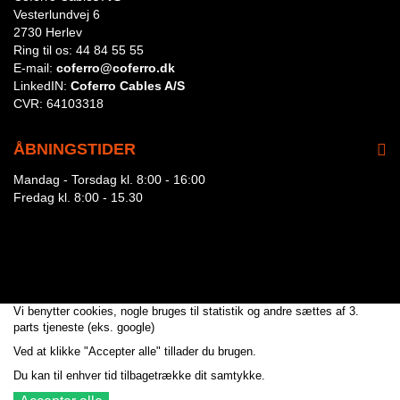
Vesterlundvej 6
2730 Herlev
Ring til os:
44 84 55 55
E-mail:
coferro@coferro.dk
LinkedIN:
Coferro Cables A/S
CVR:
64103318
ÅBNINGSTIDER
Mandag - Torsdag kl. 8:00 - 16:00
Fredag kl. 8:00 - 15.30
Vi benytter cookies, nogle bruges til statistik og andre sættes af 3.
parts tjeneste (eks. google)
Ved at klikke "Accepter alle" tillader du brugen.
Du kan til enhver tid tilbagetrække dit samtykke.