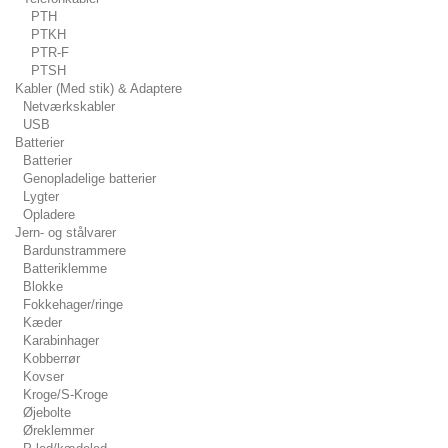
PTH
PTKH
PTR-F
PTSH
Kabler (Med stik) & Adaptere
Netværkskabler
USB
Batterier
Batterier
Genopladelige batterier
Lygter
Opladere
Jern- og stålvarer
Bardunstrammere
Batteriklemme
Blokke
Fokkehager/ringe
Kæder
Karabinhager
Kobberrør
Kovser
Kroge/S-Kroge
Øjebolte
Øreklemmer