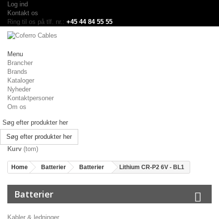
Log ind
Kontakt os
Ring til os på tlf. nr.:
+45 44 84 55 55
Menu
Brancher
Brands
Kataloger
Nyheder
Kontaktpersoner
Om os
Søg efter produkter her
Kurv
(tom)
Home
Batterier
Batterier
Lithium CR-P2 6V - BL1
Batterier
Kabler & ledninger