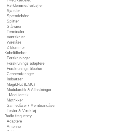
P-led/kædeled
Rørklemmer/rørbøjler
Sjækler
Spændebånd
Splitter
Stålwirer
Terminaler
Vantskruer
Wirelåse
Z-klemmer
Kabeltilbehør
Forskruninger
Forskrunings adaptere
Forskrunings tilbehør
Gennemføringer
Indsatser
MagikNut (EMC)
Modularstik & Aflastninger
Modularstik
Møtrikker
Samledåser / Membrandåser
Tester & Værktøj
Radio frequency
Adaptere
Antenne