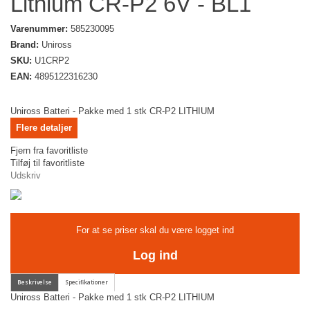
Lithium CR-P2 6V - BL1
Varenummer:
585230095
Brand:
Uniross
SKU:
U1CRP2
EAN:
4895122316230
Uniross Batteri - Pakke med 1 stk CR-P2 LITHIUM
Flere detaljer
Fjern fra favoritliste
Tilføj til favoritliste
Udskriv
For at se priser skal du være logget ind
Log ind
Uniross Batteri - Pakke med 1 stk CR-P2 LITHIUM