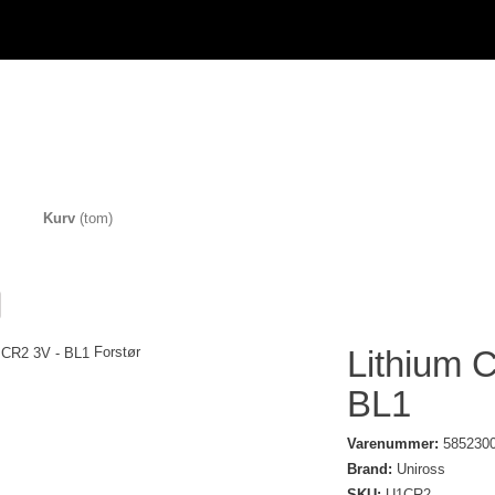
Kurv
(tom)
Forstør
Lithium 
BL1
Varenummer:
585230
Brand:
Uniross
SKU:
U1CR2