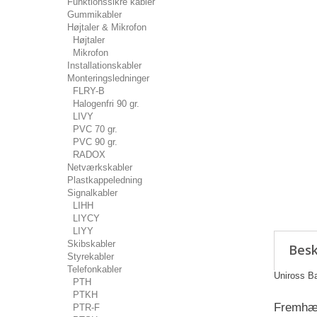
Funktionssikre kabler
Gummikabler
Højtaler & Mikrofon
Højtaler
Mikrofon
Installationskabler
Monteringsledninger
FLRY-B
Halogenfri 90 gr.
LIVY
PVC 70 gr.
PVC 90 gr.
RADOX
Netværkskabler
Plastkappeledning
Signalkabler
LIHH
LIYCY
LIYY
Skibskabler
Besk
Styrekabler
Telefonkabler
Uniross B
PTH
PTKH
Fremhæv
PTR-F