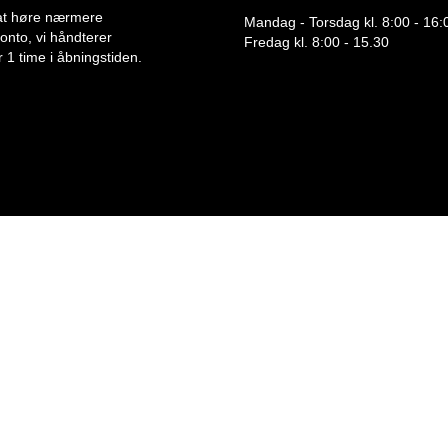
or at høre nærmere
Mandag - Torsdag kl. 8:00 - 16:
 konto, vi håndterer
Fredag kl. 8:00 - 15.30
 1 time i åbningstiden.