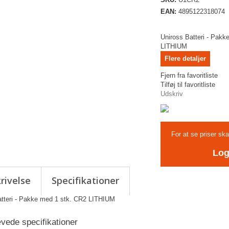
EAN:
4895122318074
Uniross Batteri - Pakk
LITHIUM
Flere detaljer
Fjern fra favoritliste
Tilføj til favoritliste
Udskriv
For at se priser sk
Log
rivelse
Specifikationer
atteri - Pakke med 1 stk. CR2 LITHIUM
ede specifikationer