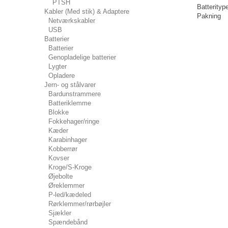
PTSH
Batterityp
Kabler (Med stik) & Adaptere
Pakning
Netværkskabler
USB
Batterier
Batterier
Genopladelige batterier
Lygter
Opladere
Jern- og stålvarer
Bardunstrammere
Batteriklemme
Blokke
Fokkehager/ringe
Kæder
Karabinhager
Kobberrør
Kovser
Kroge/S-Kroge
Øjebolte
Øreklemmer
P-led/kædeled
Rørklemmer/rørbøjler
Sjækler
Spændebånd