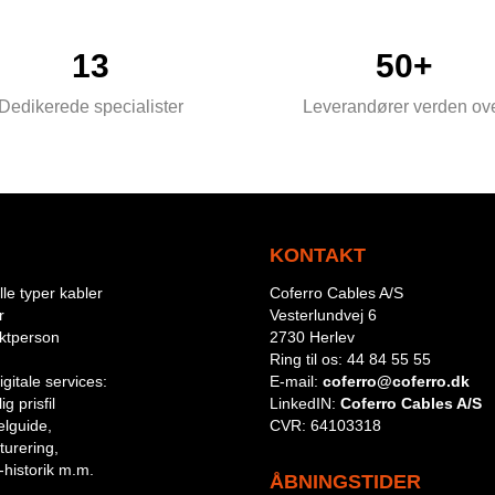
13
50+
Dedikerede specialister
Leverandører verden ov
KONTAKT
le typer kabler
Coferro Cables A/S
r
Vesterlundvej 6
aktperson
2730 Herlev
Ring til os:
44 84 55 55
igitale services:
E-mail:
coferro@coferro.dk
g prisfil
LinkedIN:
Coferro Cables A/S
lguide,
CVR:
64103318
turering,
-historik m.m.
ÅBNINGSTIDER