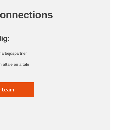
Connections
dig:
marbejdspartner
 aftale en aftale