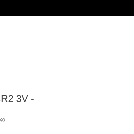
CR2 3V -
093