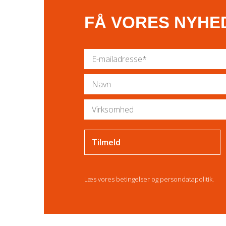
FÅ VORES NYHE
Læs vores
betingelser
og
persondatapolitik
.