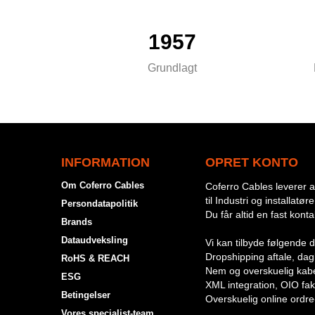
1957
Grundlagt
INFORMATION
OPRET KONTO
Om Coferro Cables
Coferro Cables leverer al
til Industri og installatøre
Persondatapolitik
Du får altid en fast kont
Brands
Dataudveksling
Vi kan tilbyde følgende d
Dropshipping aftale, dagli
RoHS & REACH
Nem og overskuelig kabe
ESG
XML integration, OIO fak
Betingelser
Overskuelig online ordre
Vores specialist-team