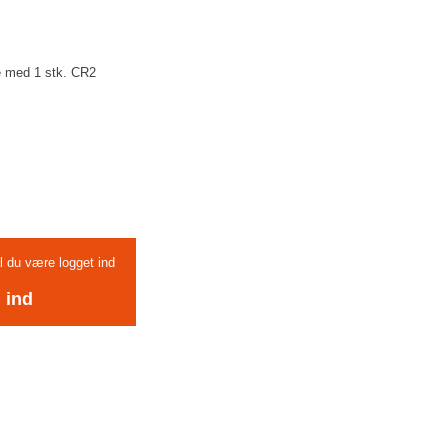
e med 1 stk. CR2
al du være logget ind
 ind