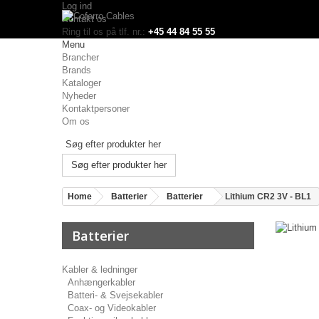
Log ind
Kontakt os
Ring til os på tlf. nr.:
+45 44 84 55 55
Menu
Brancher
Brands
Kataloger
Nyheder
Kontaktpersoner
Om os
Søg efter produkter her
Home
Batterier
Batterier
Lithium CR2 3V - BL1
Batterier
Kabler & ledninger
Anhængerkabler
Batteri- & Svejsekabler
Coax- og Videokabler