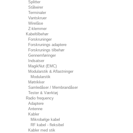
Splitter
Stålwirer
Terminaler
Vantskruer
Wirelåse
Z-klemmer
Kabeltilbehør
Forskruninger
Forskrunings adaptere
Forskrunings tilbehør
Gennemføringer
Indsatser
MagikNut (EMC)
Modularstik & Aflastninger
Modularstik
Møtrikker
Samledåser / Membrandåser
Tester & Værktøj
Radio frequency
Adaptere
Antenne
Kabler
Mikrobølge kabel
RF kabel - fleksibel
Kabler med stik