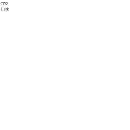
e
CR2
1 stk