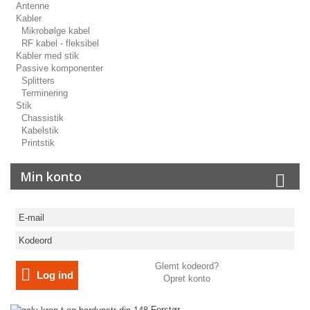
Antenne
Kabler
Mikrobølge kabel
RF kabel - fleksibel
Kabler med stik
Passive komponenter
Splitters
Terminering
Stik
Chassistik
Kabelstik
Printstik
Min konto
Glemt kodeord?
Log ind
Opret konto
Forstør