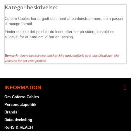
Kategoribeskrivelse:
Coferro Cables har et godt sortiment af bardunstrammere, som passer
til mange formål.
Finder du ikke det produkt du leder efter her på siden, kontakt os
alligevel for at høre om vi har en løsning.
Bemærk:
denne beskrivelse dækker ikke nødvendigvis over specifikationer eller
ydeevne for det viste produkt.
INFORMATION
Om Coferro Cables
Persondatapolitik
Brands
Dataudveksling
RoHS & REACH