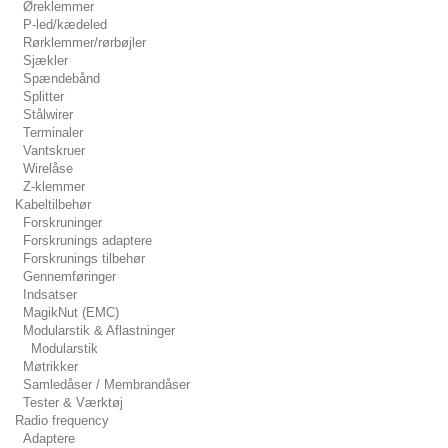
Øreklemmer
P-led/kædeled
Rørklemmer/rørbøjler
Sjækler
Spændebånd
Splitter
Stålwirer
Terminaler
Vantskruer
Wirelåse
Z-klemmer
Kabeltilbehør
Forskruninger
Forskrunings adaptere
Forskrunings tilbehør
Gennemføringer
Indsatser
MagikNut (EMC)
Modularstik & Aflastninger
Modularstik
Møtrikker
Samledåser / Membrandåser
Tester & Værktøj
Radio frequency
Adaptere