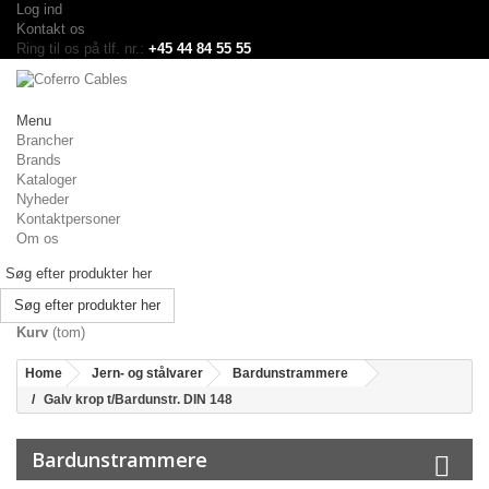
Log ind
Kontakt os
Ring til os på tlf. nr.:
+45 44 84 55 55
Menu
Brancher
Brands
Kataloger
Nyheder
Kontaktpersoner
Om os
Søg efter produkter her
Kurv
(tom)
Home
Jern- og stålvarer
Bardunstrammere
Galv krop t/Bardunstr. DIN 148
Bardunstrammere