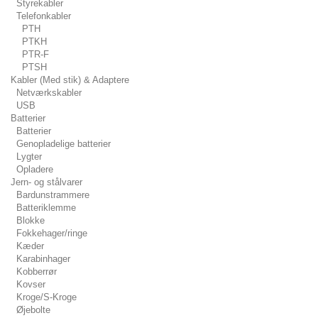
Styrekabler
Telefonkabler
PTH
PTKH
PTR-F
PTSH
Kabler (Med stik) & Adaptere
Netværkskabler
USB
Batterier
Batterier
Genopladelige batterier
Lygter
Opladere
Jern- og stålvarer
Bardunstrammere
Batteriklemme
Blokke
Fokkehager/ringe
Kæder
Karabinhager
Kobberrør
Kovser
Kroge/S-Kroge
Øjebolte