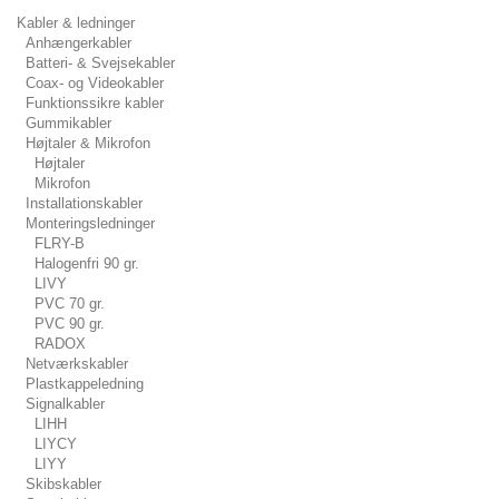
Kabler & ledninger
Anhængerkabler
Batteri- & Svejsekabler
Coax- og Videokabler
Funktionssikre kabler
Gummikabler
Højtaler & Mikrofon
Højtaler
Mikrofon
Installationskabler
Monteringsledninger
FLRY-B
Halogenfri 90 gr.
LIVY
PVC 70 gr.
PVC 90 gr.
RADOX
Netværkskabler
Plastkappeledning
Signalkabler
LIHH
LIYCY
LIYY
Skibskabler