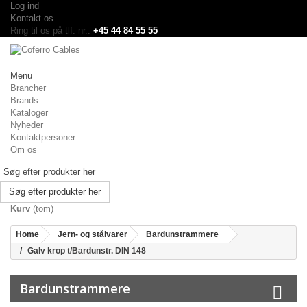
Log ind
Kontakt os
Ring til os på tlf. nr.:
+45 44 84 55 55
Menu
Brancher
Brands
Kataloger
Nyheder
Kontaktpersoner
Om os
Søg efter produkter her
Kurv
(tom)
Home
Jern- og stålvarer
Bardunstrammere
Galv krop t/Bardunstr. DIN 148
Bardunstrammere