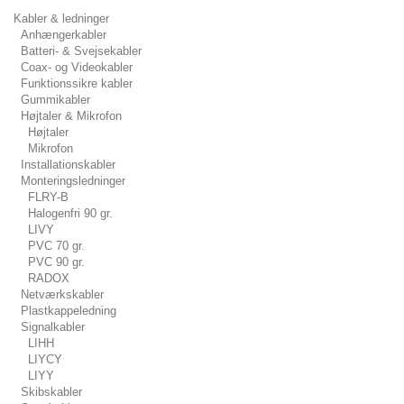
Kabler & ledninger
Anhængerkabler
Batteri- & Svejsekabler
Coax- og Videokabler
Funktionssikre kabler
Gummikabler
Højtaler & Mikrofon
Højtaler
Mikrofon
Installationskabler
Monteringsledninger
FLRY-B
Halogenfri 90 gr.
LIVY
PVC 70 gr.
PVC 90 gr.
RADOX
Netværkskabler
Plastkappeledning
Signalkabler
LIHH
LIYCY
LIYY
Skibskabler