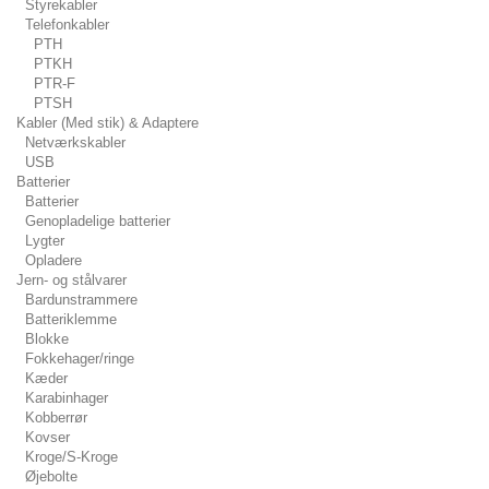
Styrekabler
Telefonkabler
PTH
PTKH
PTR-F
PTSH
Kabler (Med stik) & Adaptere
Netværkskabler
USB
Batterier
Batterier
Genopladelige batterier
Lygter
Opladere
Jern- og stålvarer
Bardunstrammere
Batteriklemme
Blokke
Fokkehager/ringe
Kæder
Karabinhager
Kobberrør
Kovser
Kroge/S-Kroge
Øjebolte