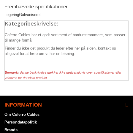
Fremhævede specifikationer
Legering
Galvaniseret
Kategoribeskrivelse:
Coferro Cables har et godt sortiment af bardunstrammere, som passer
til mange formål.
Finder du ikke det produkt du leder efter her på siden, kontakt os
alligevel for at høre om vi har en løsning.
Bemærk:
denne beskrivelse dækker ikke nødvendigvis over specifikationer eller
ydeevne for det viste produkt.
INFORMATION
Om Coferro Cables
Persondatapolitik
Brands