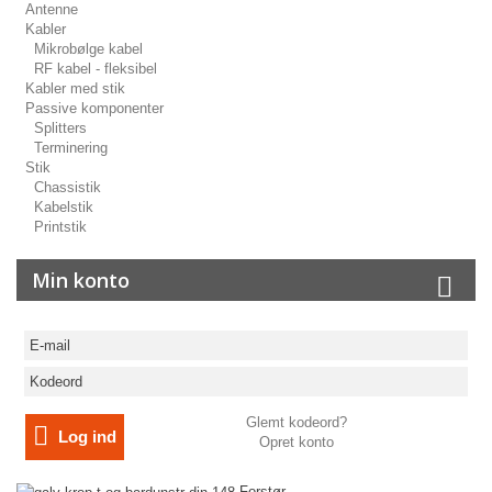
Antenne
Kabler
Mikrobølge kabel
RF kabel - fleksibel
Kabler med stik
Passive komponenter
Splitters
Terminering
Stik
Chassistik
Kabelstik
Printstik
Min konto
Glemt kodeord?
Log ind
Opret konto
Forstør