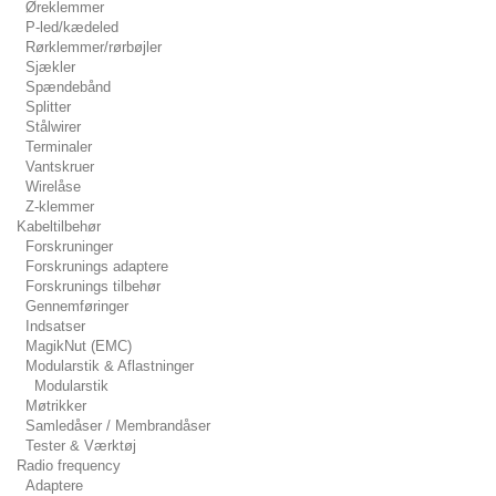
Øreklemmer
P-led/kædeled
Rørklemmer/rørbøjler
Sjækler
Spændebånd
Splitter
Stålwirer
Terminaler
Vantskruer
Wirelåse
Z-klemmer
Kabeltilbehør
Forskruninger
Forskrunings adaptere
Forskrunings tilbehør
Gennemføringer
Indsatser
MagikNut (EMC)
Modularstik & Aflastninger
Modularstik
Møtrikker
Samledåser / Membrandåser
Tester & Værktøj
Radio frequency
Adaptere