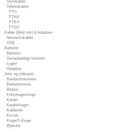
Styrekabler
Telefonkabler
PTH
PTKH
PTR-F
PTSH
Kabler (Med stik) & Adaptere
Netværkskabler
USB
Batterier
Batterier
Genopladelige batterier
Lygter
Opladere
Jern- og stålvarer
Bardunstrammere
Batteriklemme
Blokke
Fokkehager/ringe
Kæder
Karabinhager
Kobberrør
Kovser
Kroge/S-Kroge
Øjebolte