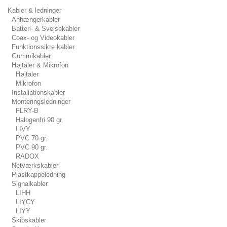
Kabler & ledninger
Anhængerkabler
Batteri- & Svejsekabler
Coax- og Videokabler
Funktionssikre kabler
Gummikabler
Højtaler & Mikrofon
Højtaler
Mikrofon
Installationskabler
Monteringsledninger
FLRY-B
Halogenfri 90 gr.
LIVY
PVC 70 gr.
PVC 90 gr.
RADOX
Netværkskabler
Plastkappeledning
Signalkabler
LIHH
LIYCY
LIYY
Skibskabler