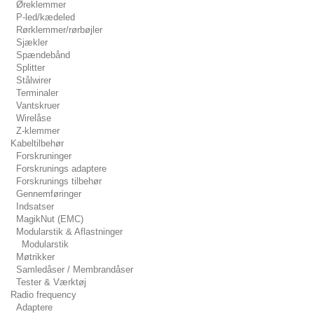
Øreklemmer
P-led/kædeled
Rørklemmer/rørbøjler
Sjækler
Spændebånd
Splitter
Stålwirer
Terminaler
Vantskruer
Wirelåse
Z-klemmer
Kabeltilbehør
Forskruninger
Forskrunings adaptere
Forskrunings tilbehør
Gennemføringer
Indsatser
MagikNut (EMC)
Modularstik & Aflastninger
Modularstik
Møtrikker
Samledåser / Membrandåser
Tester & Værktøj
Radio frequency
Adaptere