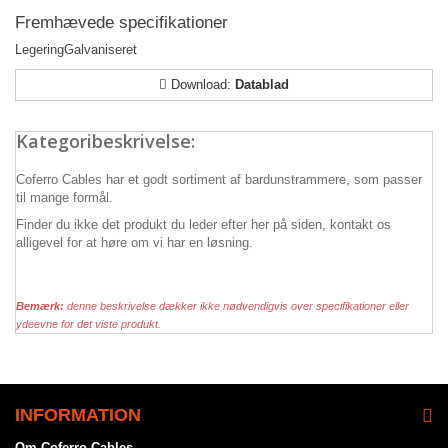
Fremhævede specifikationer
Legering
Galvaniseret
Download:
Datablad
Kategoribeskrivelse:
Coferro Cables har et godt sortiment af bardunstrammere, som passer
til mange formål.
Finder du ikke det produkt du leder efter her på siden, kontakt os
alligevel for at høre om vi har en løsning.
Bemærk:
denne beskrivelse dækker ikke nødvendigvis over specifikationer eller
ydeevne for det viste produkt.
INFORMATION
Om Coferro Cables