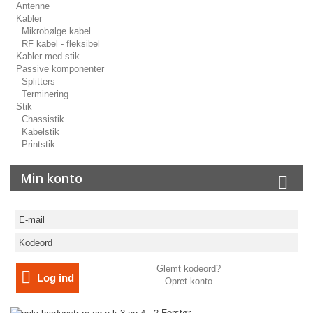
Antenne
Kabler
Mikrobølge kabel
RF kabel - fleksibel
Kabler med stik
Passive komponenter
Splitters
Terminering
Stik
Chassistik
Kabelstik
Printstik
Min konto
Glemt kodeord?
Log ind
Opret konto
Forstør