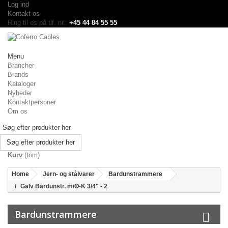
Log ind
Kontakt os
Ring til os på tlf. nr.:
+45 44 84 55 55
Menu
Brancher
Brands
Kataloger
Nyheder
Kontaktpersoner
Om os
Søg efter produkter her
Kurv
(tom)
Home
Jern- og stålvarer
Bardunstrammere
Galv Bardunstr. m/Ø-K 3/4" - 2
Bardunstrammere