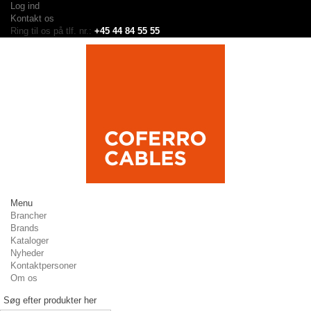
Log ind
Kontakt os
Ring til os på tlf. nr.:
+45 44 84 55 55
Menu
Brancher
Brands
Kataloger
Nyheder
Kontaktpersoner
Om os