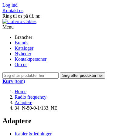
Log ind
Kontakt os
Ring til os på tlf. nr.:
+45 44 84 55 55
Menu
Brancher
Brands
Kataloger
Nyheder
Kontaktpersoner
Om os
Søg efter produkter her
Kurv
(tom)
Home
Radio frequency
Adaptere
34_N-50-0-1/133_NE
Adaptere
Kabler & ledninger