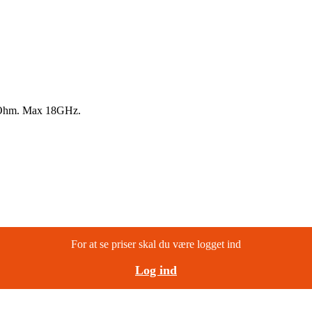
0 Ohm. Max 18GHz.
For at se priser skal du være logget ind
Log ind