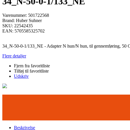
34_N-50-0-1/133_NE
Varenummer:
501722568
Brand:
Huber Suhner
SKU:
22542435
EAN:
5705585325702
34_N-50-0-1/133_NE - Adapter N hun/N hun, til gennemføring, 5
Flere detaljer
Fjern fra favoritliste
Tilføj til favoritliste
Udskriv
Beskrivelse