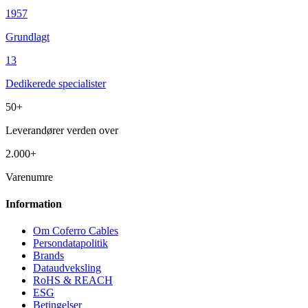
1957
Grundlagt
13
Dedikerede specialister
50+
Leverandører verden over
2.000+
Varenumre
Information
Om Coferro Cables
Persondatapolitik
Brands
Dataudveksling
RoHS & REACH
ESG
Betingelser