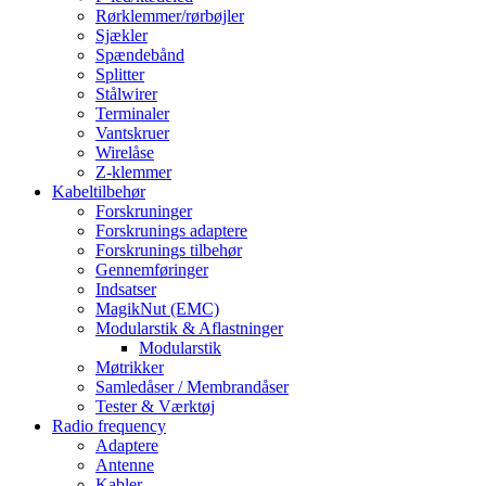
Rørklemmer/rørbøjler
Sjækler
Spændebånd
Splitter
Stålwirer
Terminaler
Vantskruer
Wirelåse
Z-klemmer
Kabeltilbehør
Forskruninger
Forskrunings adaptere
Forskrunings tilbehør
Gennemføringer
Indsatser
MagikNut (EMC)
Modularstik & Aflastninger
Modularstik
Møtrikker
Samledåser / Membrandåser
Tester & Værktøj
Radio frequency
Adaptere
Antenne
Kabler