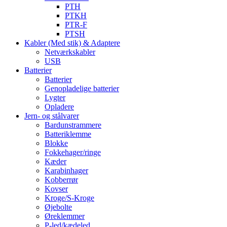
PTH
PTKH
PTR-F
PTSH
Kabler (Med stik) & Adaptere
Netværkskabler
USB
Batterier
Batterier
Genopladelige batterier
Lygter
Opladere
Jern- og stålvarer
Bardunstrammere
Batteriklemme
Blokke
Fokkehager/ringe
Kæder
Karabinhager
Kobberrør
Kovser
Kroge/S-Kroge
Øjebolte
Øreklemmer
P-led/kædeled