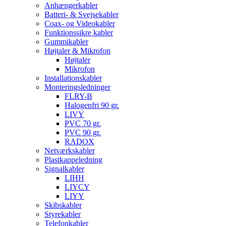
Anhængerkabler
Batteri- & Svejsekabler
Coax- og Videokabler
Funktionssikre kabler
Gummikabler
Højtaler & Mikrofon
Højtaler
Mikrofon
Installationskabler
Monteringsledninger
FLRY-B
Halogenfri 90 gr.
LIVY
PVC 70 gr.
PVC 90 gr.
RADOX
Netværkskabler
Plastkappeledning
Signalkabler
LIHH
LIYCY
LIYY
Skibskabler
Styrekabler
Telefonkabler