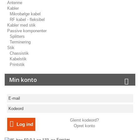
Antenne
Kabler
Mikrobølge kabel
RF kabel - fleksibel
Kabler med stik
Passive komponenter
Splitters
Terminering
Stik
Chassistik
Kabelstik
Printstik
Min konto
Glemt kodeord?
Log ind
Opret konto
Forstør