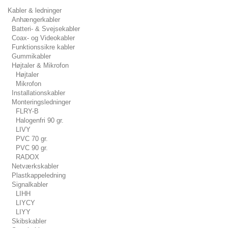
Kabler & ledninger
Anhængerkabler
Batteri- & Svejsekabler
Coax- og Videokabler
Funktionssikre kabler
Gummikabler
Højtaler & Mikrofon
Højtaler
Mikrofon
Installationskabler
Monteringsledninger
FLRY-B
Halogenfri 90 gr.
LIVY
PVC 70 gr.
PVC 90 gr.
RADOX
Netværkskabler
Plastkappeledning
Signalkabler
LIHH
LIYCY
LIYY
Skibskabler