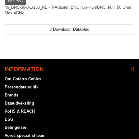
46_BNC-50-0-1/133_NE - T-Adapter, BNC hun+hun/BNC, hun, 50 Ohm,
Max 4GHz.
Download:
Datablad
INFORMATION
Om Coferro Cables
Persondatapolitik
Brands
Dataudveksling
RoHS & REACH
ESG
Betingelser
Vores specialist-team