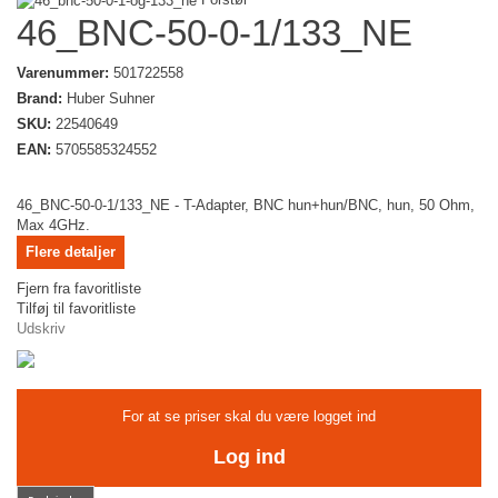
46_BNC-50-0-1/133_NE
Varenummer:
501722558
Brand:
Huber Suhner
SKU:
22540649
EAN:
5705585324552
46_BNC-50-0-1/133_NE - T-Adapter, BNC hun+hun/BNC, hun, 50 Ohm,
Max 4GHz.
Flere detaljer
Fjern fra favoritliste
Tilføj til favoritliste
Udskriv
For at se priser skal du være logget ind
Log ind