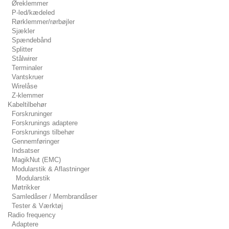
Øreklemmer
P-led/kædeled
Rørklemmer/rørbøjler
Sjækler
Spændebånd
Splitter
Stålwirer
Terminaler
Vantskruer
Wirelåse
Z-klemmer
Kabeltilbehør
Forskruninger
Forskrunings adaptere
Forskrunings tilbehør
Gennemføringer
Indsatser
MagikNut (EMC)
Modularstik & Aflastninger
Modularstik
Møtrikker
Samledåser / Membrandåser
Tester & Værktøj
Radio frequency
Adaptere