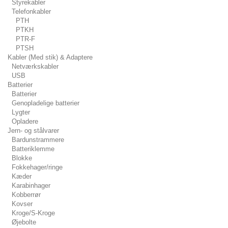
Styrekabler
Telefonkabler
PTH
PTKH
PTR-F
PTSH
Kabler (Med stik) & Adaptere
Netværkskabler
USB
Batterier
Batterier
Genopladelige batterier
Lygter
Opladere
Jern- og stålvarer
Bardunstrammere
Batteriklemme
Blokke
Fokkehager/ringe
Kæder
Karabinhager
Kobberrør
Kovser
Kroge/S-Kroge
Øjebolte