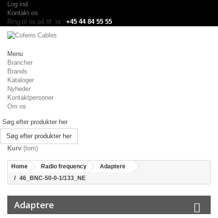
Log ind
Kontakt os
Ring til os på tlf. nr.:
+45 44 84 55 55
Menu
Brancher
Brands
Kataloger
Nyheder
Kontaktpersoner
Om os
Søg efter produkter her
Kurv
(tom)
Home
Radio frequency
Adaptere
46_BNC-50-0-1/133_NE
Adaptere