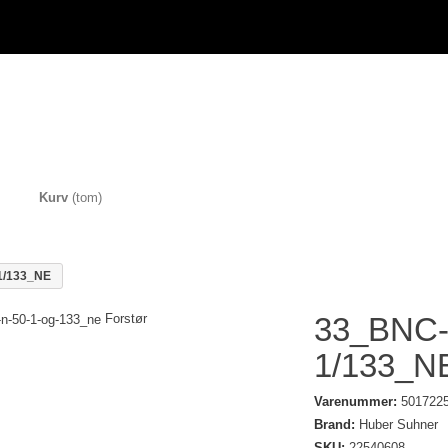
Kurv
(tom)
1/133_NE
Forstør
33_BNC-
1/133_N
Varenummer:
501722
Brand:
Huber Suhner
SKU:
22540608