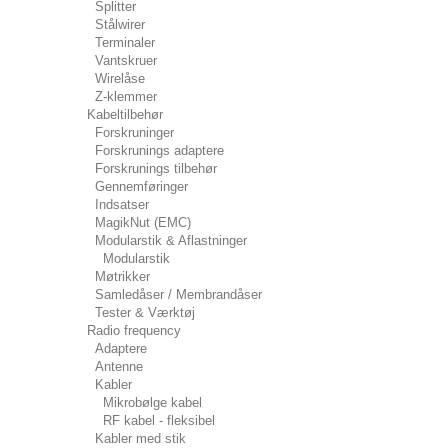
Splitter
Stålwirer
Terminaler
Vantskruer
Wirelåse
Z-klemmer
Kabeltilbehør
Forskruninger
Forskrunings adaptere
Forskrunings tilbehør
Gennemføringer
Indsatser
MagikNut (EMC)
Modularstik & Aflastninger
Modularstik
Møtrikker
Samledåser / Membrandåser
Tester & Værktøj
Radio frequency
Adaptere
Antenne
Kabler
Mikrobølge kabel
RF kabel - fleksibel
Kabler med stik