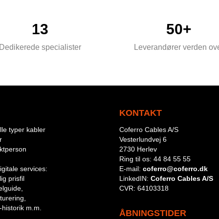
13
50+
Dedikerede specialister
Leverandører verden ov
KONTAKT
le typer kabler
Coferro Cables A/S
r
Vesterlundvej 6
aktperson
2730 Herlev
Ring til os:
44 84 55 55
igitale services:
E-mail:
coferro@coferro.dk
g prisfil
LinkedIN:
Coferro Cables A/S
lguide,
CVR:
64103318
turering,
-historik m.m.
ÅBNINGSTIDER