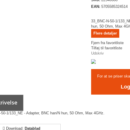
EAN:
5705585324514
33_BNC-N-50-1/133_NE
hun, 50 Ohm, Max 4G
Flere detaljer
Fjern fra favoritliste
Tilføj til favoritliste
Udskriv
For at se priser sk
Log
rivelse
50-1/133_NE - Adapter, BNC han/N hun, 50 Ohm, Max 4GHz.
Download:
Datablad