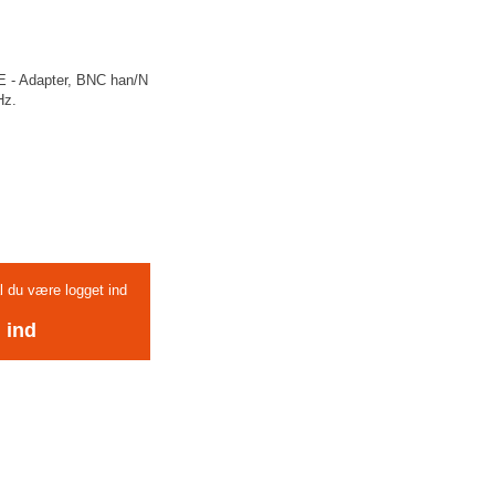
 - Adapter, BNC han/N
Hz.
al du være logget ind
 ind