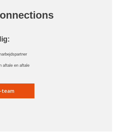
Connections
dig:
marbejdspartner
 aftale en aftale