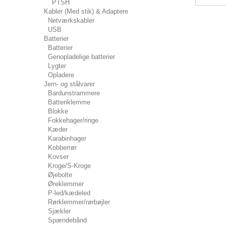
PTSH
Kabler (Med stik) & Adaptere
Netværkskabler
USB
Batterier
Batterier
Genopladelige batterier
Lygter
Opladere
Jern- og stålvarer
Bardunstrammere
Batteriklemme
Blokke
Fokkehager/ringe
Kæder
Karabinhager
Kobberrør
Kovser
Kroge/S-Kroge
Øjebolte
Øreklemmer
P-led/kædeled
Rørklemmer/rørbøjler
Sjækler
Spændebånd