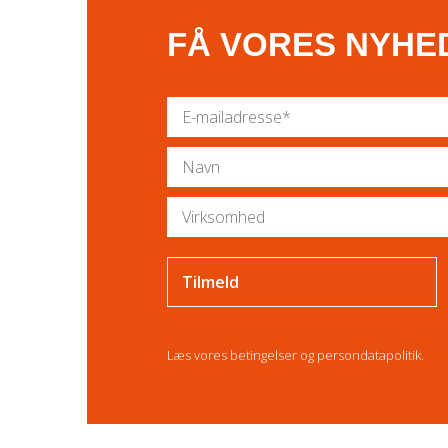
FÅ VORES NYHE
Læs vores
betingelser
og
persondatapolitik
.