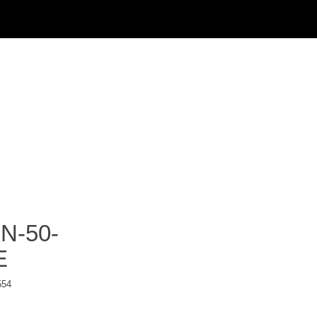
N-50-
E
554