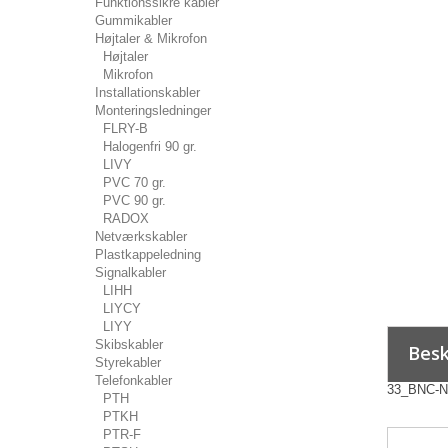
Funktionssikre kabler
Gummikabler
Højtaler & Mikrofon
Højtaler
Mikrofon
Installationskabler
Monteringsledninger
FLRY-B
Halogenfri 90 gr.
LIVY
PVC 70 gr.
PVC 90 gr.
RADOX
Netværkskabler
Plastkappeledning
Signalkabler
LIHH
LIYCY
LIYY
Skibskabler
Besk
Styrekabler
Telefonkabler
33_BNC-N-
PTH
PTKH
PTR-F