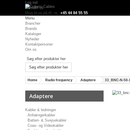
Log ind
Kontakt os
Ring til os på tlf. nr.:
+45 44 84 55 55
Menu
Brancher
Brands
Kataloger
Nyheder
Kontaktpersoner
Om os
Søg efter produkter her
Home
Radio frequency
Adaptere
33_BNC-N-50-
Adaptere
Kabler & ledninger
Anhængerkabler
Batteri- & Svejsekabler
Coax- og Videokabler