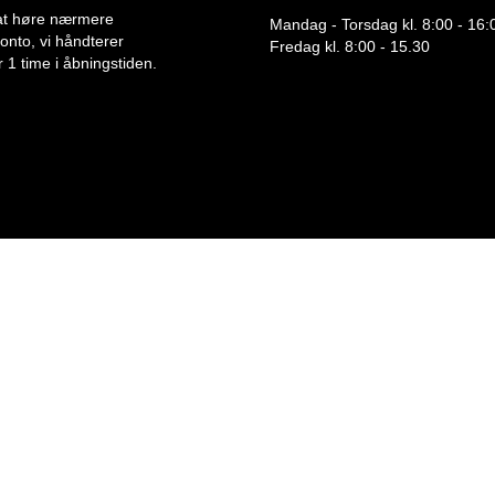
or at høre nærmere
Mandag - Torsdag kl. 8:00 - 16:
 konto, vi håndterer
Fredag kl. 8:00 - 15.30
 1 time i åbningstiden.