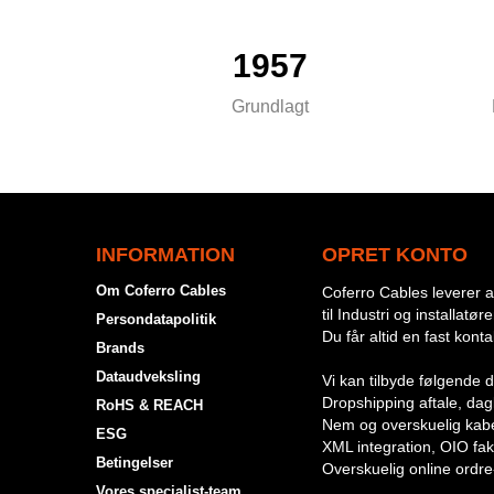
1957
Grundlagt
INFORMATION
OPRET KONTO
Om Coferro Cables
Coferro Cables leverer al
til Industri og installatøre
Persondatapolitik
Du får altid en fast kont
Brands
Dataudveksling
Vi kan tilbyde følgende d
Dropshipping aftale, dagli
RoHS & REACH
Nem og overskuelig kabe
ESG
XML integration, OIO fak
Betingelser
Overskuelig online ordre
Vores specialist-team